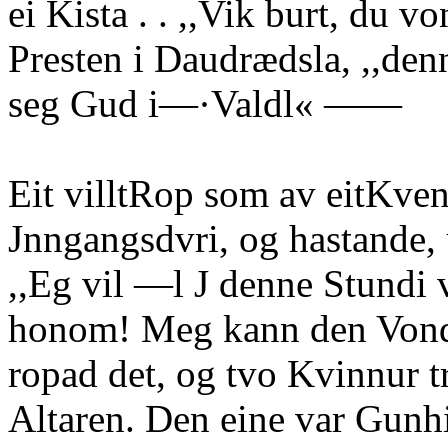
ei Kista . . ,,Vik burt, du 
Presten i Daudrædsla, ,,de
seg Gud i—·Valdl« ——
Eit villtRop som av eitKven
Jnngangsdvri, og hastande, 
,,Eg vil —l J denne Stundi v
honom! Meg kann den Vonde
ropad det, og tvo Kvinnur 
Altaren. Den eine var Gunhil