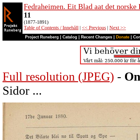
Fedraheimen. Eit Blad aat det norske 
11
(1877-1891)
Table of Contents / Innehåll
|
<< Previous
|
Next >>
Project Runeberg
|
Catalog
|
Recent Changes
|
Donate
|
Co
Full resolution (JPEG)
-
On
Sidor ...