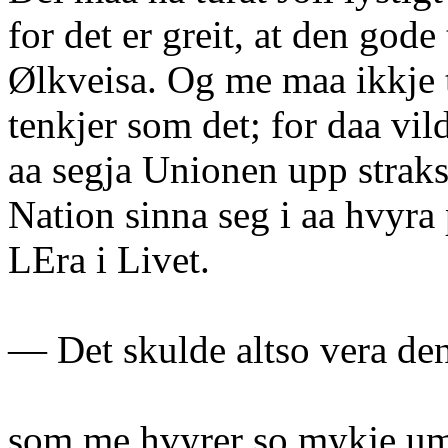
for det er greit, at den god
Ølkveisa. Og me maa ikkje t
tenkjer som det; for daa vil
aa segja Unionen upp straks
Nation sinna seg i aa hvyra 
LEra i Livet.
— Det skulde altso vera de
som me hvyrer so mykje um