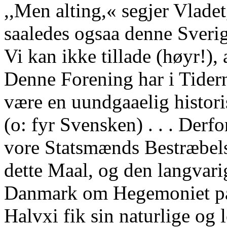
,,Men alting,« segjer Vladet
saaledes ogsaa denne Sveri
Vi kan ikke tillade (høyr!), 
Denne Forening har i Tidern
være en uundgaaelig histor
(o: fyr Svensken) . . . Derf
vore Statsmænds Bestræbels
dette Maal, og den langvari
Danmark om Hegemoniet pa
Halvxi fik sin naturlige og 