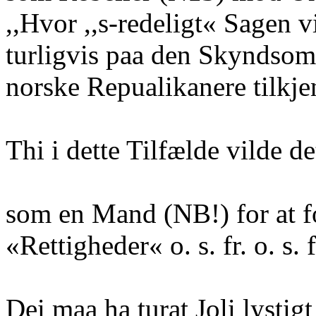
,,Hvor ,,s-redeligt« Sagen v
turligvis paa den Skyndso
norske Repualikanere tilkje
Thi i dette Tilfælde vilde de
som en Mand (NB!) for at fo
«Rettigheder« o. s. fr. o. s. f
Dei maa ha turat Joli lystig