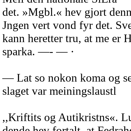
det. »Mgbl.« hev gjort den
Jngen vert vond fyr det. S
kann heretter tru, at me er 
sparka. —- — ·
— Lat so nokon koma og se
slaget var meiningslaustl
,,Kriftits og Autikristns«. L
dende hev fortalt, at Fedra