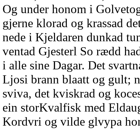
Og under honom i Golvetog
gjerne klorad og krassad de
nede i Kjeldaren dunkad tung
ventad Gjesterl So rædd had
i alle sine Dagar. Det svar
Ljosi brann blaatt og gult; n
sviva, det kviskrad og koce
ein storKvalfisk med Eldaug
Kordvri og vilde glvypa ho