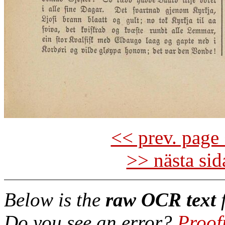
<< prev. page 
>> nästa si
Below is the
raw OCR text
f
Do you see an error?
Proof