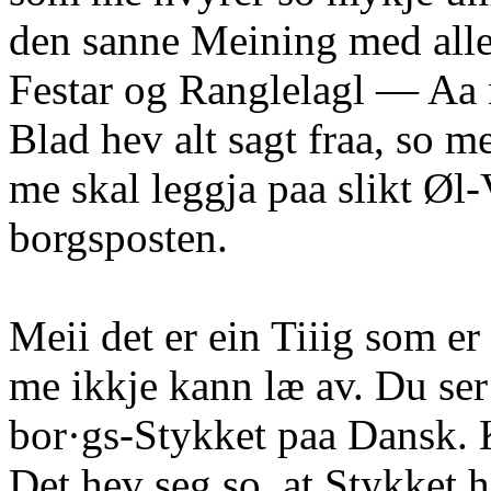
den sanne Meining med alle
Festar og Ranglelagl — Aa 
Blad hev alt sagt fraa, so me
me skal leggja paa slikt Øl-
borgsposten.
Meii det er ein Tiiig som er
me ikkje kann læ av. Du se
bor·gs-Stykket paa Dansk.
Det hev seg so, at Stykket h