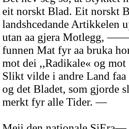
eit norskt Blad. Eit norskt 
landshcedande Artikkelen up
utan aa gjera Motlegg, ——
funnen Mat fyr aa bruka hon
mot dei ,,Radikale« og mot 
Slikt vilde i andre Land faa
og det Bladet, som gjorde sl
merkt fyr alle Tider. —
Meii den nationale SiEra— 