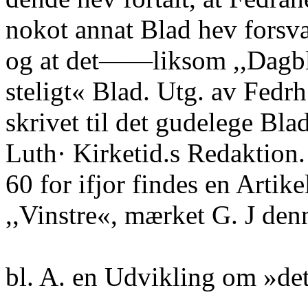
nokot annat Blad hev forsva
og at det——liksom ,,Dagbl,
steligt« Blad. Utg. av Fedr
skrivet til det gudelege Blad
Luth· Kirketid.s Redaktion
60 for ifjor findes en Artike
,,Vinstre«, mærket G. J de
bl. A. en Udvikling om »det