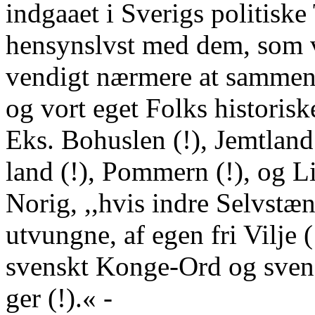
indgaaet i Sverigs politiske 
hensynslvst med dem, som v
vendigt nærmere at sammen
og vort eget Folks historis
Eks. Bohuslen (!), Jemtland 
land (!), Pommern (!), og L
Norig, ,,hvis indre Selvstæ
utvungne, af egen fri Vilje 
svenskt Konge-Ord og sven
ger (!).« -