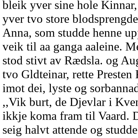
bleik yver sine hole Kinnar
yver tvo store blodsprengd
Anna, som studde henne upp
veik til aa ganga aaleine. M
stod stivt av Rædsla. og A
tvo Gldteinar, rette Preste
imot dei, lyste og sorbannad
,,Vik burt, de Djevlar i K
ikkje koma fram til Vaard.
seig halvt attende og studd