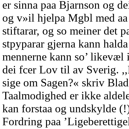
er sinna paa Bjarnson og de
og v»il hjelpa Mgbl med aa
stiftarar, og so meiner det p
stpyparar gjerna kann halda
mennerne kann so’ likevæl i
dei fcer Lov til av Sverig. 
sige om Sagen?« skriv Blade
Taalmodighed er ikke aldel
kan forstaa og undskylde (!
Fordring paa ’Ligeberettigels