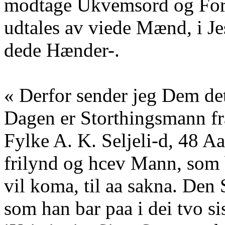
modtage Ukvemsord og Forb
udtales av viede Mænd, i J
dede Hænder-.
« Derfor sender jeg Dem det
Dagen er Storthingsmann f
Fylke A. K. Seljeli-d, 48 Aar
frilynd og hcev Mann, som 
vil koma, til aa sakna. Den
som han bar paa i dei tvo si