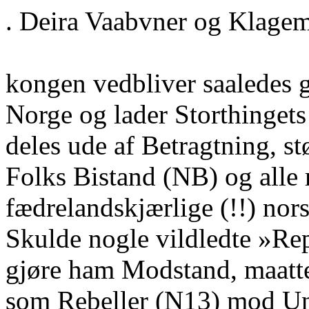
. Deira Vaabvner og Klagem
kongen vedbliver saaledes ga
Norge og lader Storthingets
deles ude af Betragtning, stø
Folks Bistand (NB) og alle 
fædrelandskjærlige (!!) nor
Skulde nogle vildledte »Re
gjøre ham Modstand, maatte 
som Rebeller (N13) mod Uni