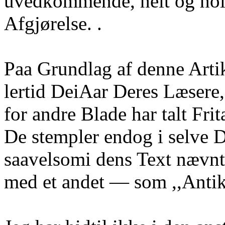
uvedkommende, helt og hold
Afgjørelse. .
Paa Grundlag af denne Artik
lertid DeiAar Deres Læsere
for andre Blade har talt Fri
De stempler endog i selve D
saavelsomi dens Text næv
med et andet — som ,,Antik