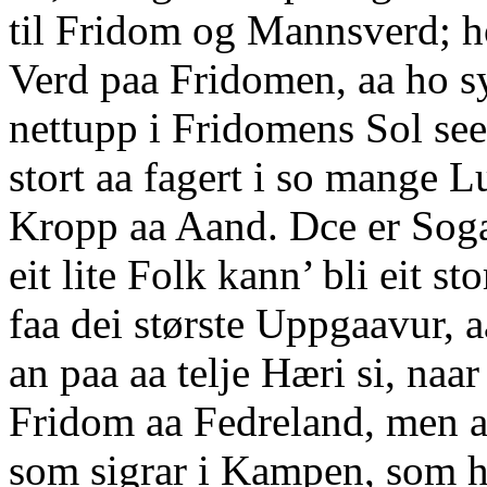
til Fridom og Mannsverd; h
Verd paa Fridomen, aa ho sy
nettupp i Fridomens Sol seer
stort aa fagert i so mange Lu
Kropp aa Aand. Dce er Soga
eit lite Folk kann’ bli eit s
faa dei største Uppgaavur, a
an paa aa telje Hæri si, naar
Fridom aa Fedreland, men at
som sigrar i Kampen, som 