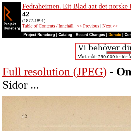
Fedraheimen. Eit Blad aat det norske 
42
(1877-1891)
Table of Contents / Innehåll
|
<< Previous
|
Next >>
Project Runeberg
|
Catalog
|
Recent Changes
|
Donate
|
Co
Full resolution (JPEG)
-
On
Sidor ...