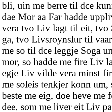
bli, uin me berre til dce k
dae Mor aa Far hadde upplivt
vera tvo Liv lagt til eit, tvo
ga, tvo Livsroynslur til va
me so til dce leggje Soga u
mor, so hadde me fire Liv lag
egje Liv vilde vera minst fi
me soleis tenkjer konn um, s
beste me eig, doe heve me f
dee, som me liver eit Liv pa