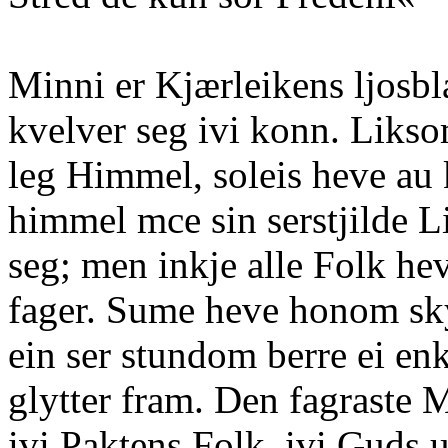
Minni er Kjærleikens ljosb
kvelver seg ivi konn. Likso
leg Himmel, soleis heve au 
himmel mce sin serstjilde L
seg; men inkje alle Folk he
fager. Sume heve honom skyf
ein ser stundom berre ei enke
glytter fram. Den fagraste
ivi Paktens Folk, ivi Guds 