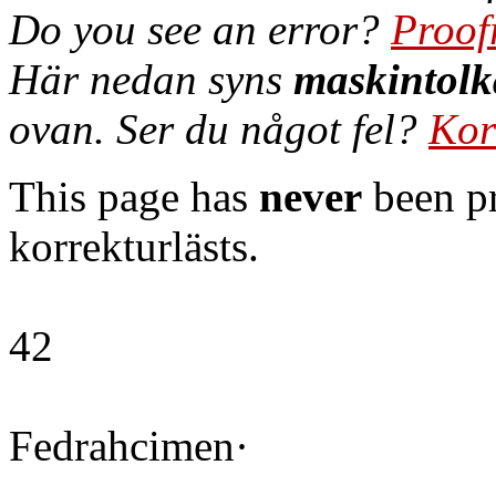
Do you see an error?
Proof
Här nedan syns
maskintolk
ovan. Ser du något fel?
Kor
This page has
never
been pr
korrekturlästs.
42
Fedrahcimen·