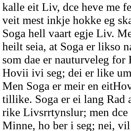
kalle eit Liv, dce heve me f
veit mest inkje hokke eg sk
Soga hell vaart egje Liv. M
heilt seia, at Soga er likso 
som dae er nauturveleg for H
Hovii ivi seg; dei er like u
Men Soga er meir en eitHov
tillike. Soga er ei lang Rad
rike Livsrrtynslur; men dce 
Minne, ho ber i seg; nei, vi