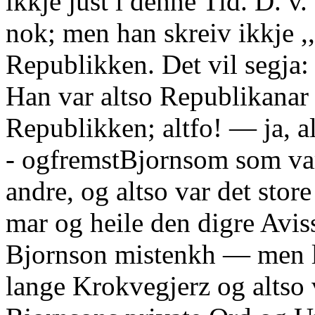
ikkje just i denne Tid. D. v.
nok; men han skreiv ikkje ,
Republikken. Det vil segja: 
Han var altso Republikanar 
Republikken; altfo! — ja, a
- ogfremstBjornsom som var
andre, og altso var det stor
mar og heile den digre Avis
Bjornson mistenkh — men l
lange Krokvegjerz og altso v