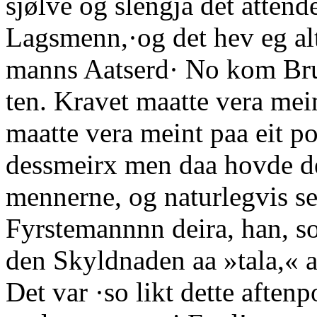
sjølve og slengja det atten
Lagsmenn,·og det hev eg al
manns Aatserd· No kom Br
ten. Kravet maatte vera mei
maatte vera meint paa eit pol
dessmeirx men daa hovde det
mennerne, og naturlegvis se
Fyrstemannnn deira, han, s
den Skyldnaden aa »tala,« a
Det var ·so likt dette aftenp