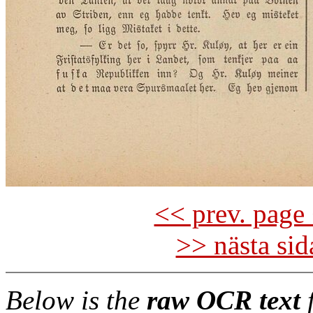
<< prev. page 
>> nästa si
Below is the
raw OCR text
f