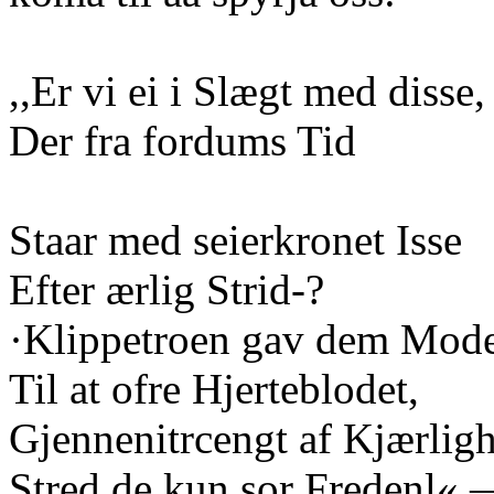
,,Er vi ei i Slægt med disse,
Der fra fordums Tid
Staar med seierkronet Isse
Efter ærlig Strid-?
·Klippetroen gav dem Mod
Til at ofre Hjerteblodet,
Gjennenitrcengt af Kjærlig
Stred de kun sor Fredenl«