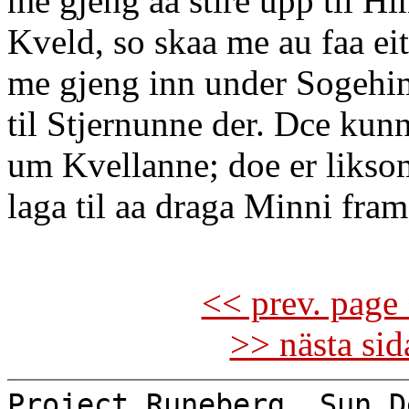
me gjeng aa stire upp til H
Kveld, so skaa me au faa eit
me gjeng inn under Sogehim
til Stjernunne der. Dce kun
um Kvellanne; doe er liksom
laga til aa draga Minni fra
<< prev. page 
>> nästa si
Project Runeberg, Sun D