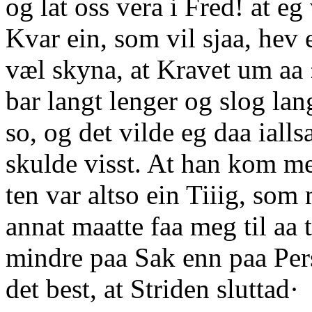
og lat oss vera i Fred! at eg
Kvar ein, som vil sjaa, hev 
væl skyna, at Kravet um aa
bar langt lenger og slog la
so, og det vilde eg daa ialls
skulde visst. At han kom m
ten var altso ein Tiiig, som
annat maatte faa meg til aa t
mindre paa Sak enn paa Per
det best, at Striden sluttad·