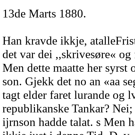
13de Marts 1880.
Han kravde ikkje, atalleFri
det var dei ,,skrivesøre« og
Men dette maatte her syrst o
son. Gjekk det no an «aa se
tagt elder faret lurande og 
republikanske Tankar? Nei; d
ijrnson hadde talat. s Men h