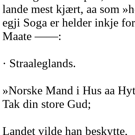
lande mest kjært, aa som »
egji Soga er helder inkje fo
Maate ——:
· Straaleglands.
»Norske Mand i Hus aa Hyt
Tak din store Gud;
Landet vilde han beskytte,