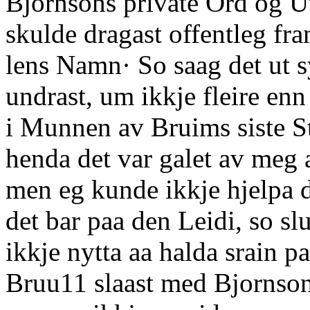
Bjornsons private Ord og U
skulde dragast offentleg fr
lens Namn· So saag det ut 
undrast, um ikkje fleire enn
i Munnen av Bruims siste S
henda det var galet av meg a
men eg kunde ikkje hjelpa d
det bar paa den Leidi, so sl
ikkje nytta aa halda srain 
Bruu11 slaast med Bjornson,