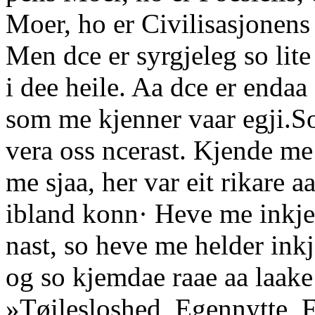
Moer, ho er Civilisasjonens
Men dce er syrgjeleg so li
i dee heile. Aa dce er endaa 
som me kjenner vaar egji.S
vera oss ncerast. Kjende me
me sjaa, her var eit rikare a
ibland konn· Heve me inkje
nast, so heve me helder inkj
og so kjemdae raae aa laake 
»Tøilesloshed, Egennytte, 