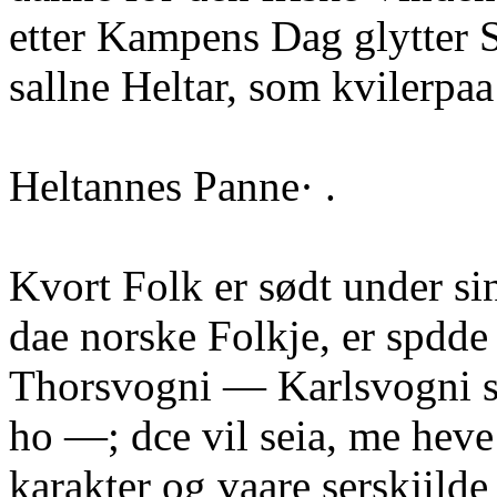
etter Kampens Dag glytter S
sallne Heltar, som kvilerpaa
Heltannes Panne· .
Kvort Folk er sødt under si
dae norske Folkje, er spdd
Thorsvogni — Karlsvogni s
ho —; dce vil seia, me heve
karakter og vaare serskjil