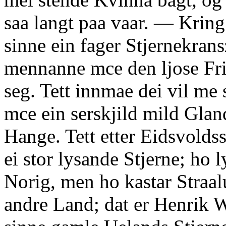
saa langt paa vaar. — Krin
sinne ein fager Stjernekrans
mennanne mce den ljose Fr
seg. Tett innmae dei vil me 
mce ein serskjild mild Glan
Hange. Tett etter Eidsvoldss
ei stor lysande Stjerne; ho l
Norig, men ho kastar Straalu
andre Land; dat er Henrik 