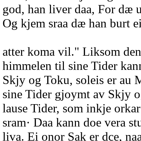
god, han liver daa, For dæ 
Og kjem sraa dæ han burt ei
atter koma vil." Liksom den
himmelen til sine Tider ka
Skjy og Toku, soleis er au
sine Tider gjoymt av Skjy 
lause Tider, som inkje orka
sram· Daa kann doe vera stu
liva. Ei onor Sak er dce, naa