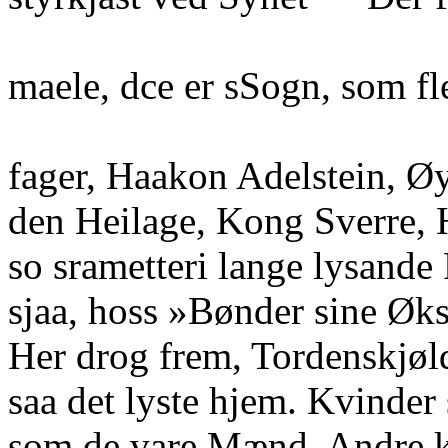
maele, dce er sSogn, som fle
fager, Haakon Adelstein, Øy
den Heilage, Kong Sverre,
so srametteri lange lysande
sjaa, hoss »Bønder sine Øks
Her drog frem, Tordenskjøl
saa det lyste hjem. Kvinder 
som de vare Mænd, Andre k