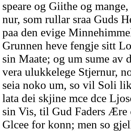
speare og Giithe og mange, 
nur, som rullar sraa Guds He
paa den evige Minnehimmele
Grunnen heve fengje sitt Los
sin Maate; og um sume av d
vera ulukkelege Stjernur, 
seia noko um, so vil Soli li
lata dei skjine mce dce Ljos
sin Vis, til Gud Faders Ære
Glcee for konn; men so gjell