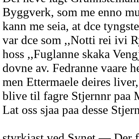
Byggverk, som me enno mur
kann me seia, at dce tyngste
var dce som ,,Notti rei ivi 
hoss ,,Fuglanne skaka Vengj
dovne av. Fedranne vaare he
men Ettermaele deires liver
blive til fagre Stjernnr pa
Lat oss sjaa paa desse Stjer
styrkjast ved Synet — Der 