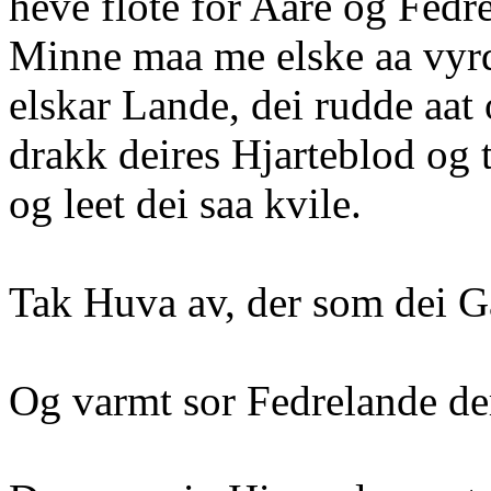
heve flote for Aare og Fedr
Minne maa me elske aa vyrd
elskar Lande, dei rudde aat
drakk deires Hjarteblod og t
og leet dei saa kvile.
Tak Huva av, der som dei G
Og varmt sor Fedrelande de