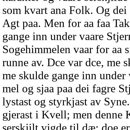
som kvart ana Folk. Og dei
Agt paa. Men for aa faa Ta
gange inn under vaare Stjer
Sogehimmelen vaar for aa s
runne av. Dce var dce, me sk
me skulde gange inn under
mel og sjaa paa dei fagre S
lystast og styrkjast av Syne.
gjerast i Kvell; men denne 
serskjilt vigde til dæ; doe e