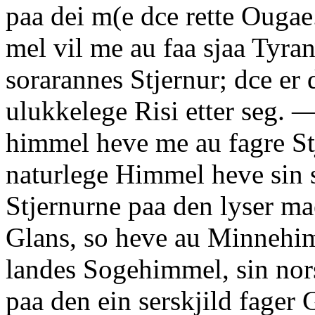
paa dei m(e dce rette Ouga
mel vil me au faa sjaa Tyra
sorarannes Stjernur; dce er 
ulukkelege Risi etter seg. 
himmel heve me au fagre St
naturlege Himmel heve sin s
Stjernurne paa den lyser mae
Glans, so heve au Minnehim
landes Sogehimmel, sin nor
paa den ein serskjild fager 