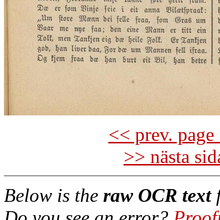
<< prev. page 
>> nästa si
Below is the
raw OCR text
f
Do you see an error?
Proof