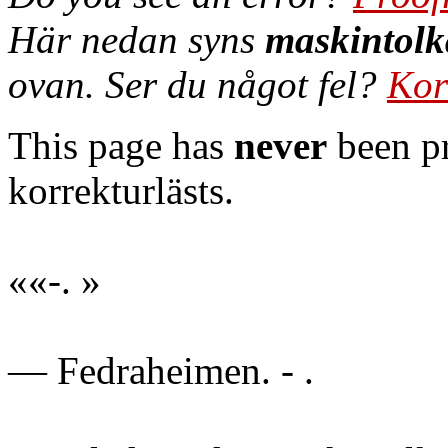
Här nedan syns
maskintolk
ovan. Ser du något fel?
Kor
This page has
never
been pr
korrekturlästs.
««-. »
— Fedraheimen. - .