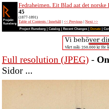
Fedraheimen. Eit Blad aat det norske 
45
(1877-1891)
Table of Contents / Innehåll
|
<< Previous
|
Next >>
Project Runeberg
|
Catalog
|
Recent Changes
|
Donate
|
Co
Full resolution (JPEG)
-
On
Sidor ...