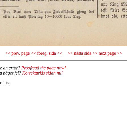
<< prev. page << föreg. sida <<
>> nästa sida >> next page >>
e an error?
Proofread the page now!
du något fel?
Korrekturläs sidan nu!
lästs.