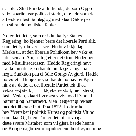
sjaa det. Slikt kunde aldri henda, dersom Oppo-
sitionspartiet var politiskt sterkt, d. e.: dersom det
arbeidde i fast Samlag og med klaart Sikte paa
sin sthrande politiske Tanke.
No er det dette, som er Ulukka fyr Stangs
Regjering: ho kjenner berre det liberale Parti slik,
som det fyrr hev vist seg. Ho hev ikkje lagt
Merke til, at den liberale Politikken hev vaks et
i dei seinare Aar, serleg etter det store Nederlaget
med Mistillitsadressen· Hadde Regjeringi havt
Tanke um dette, so hadde ho ikkje vaagat aa
negta Sanktion paa ei 3die Gongs Avgjerd. Hadde
ho voret i Thinget no, so hadde ho havt ei Kjen-
ning av dette, at det liberale Partiet tek til aa
veksa seg sterkt, —- ikkjeberre stort, men sterkt,
fast i Veden, klaart hver seg sjvlv, med Evne til
Samling og Samarbeid. Men Regjeringi reknar
meddet liberale Parti fraa 1872. Ho trur ho
hev Yvertaket i politisk Kunst og politiskt Vit no
som daa. Og i den Trui er det, at ho vaagar
dette svære Mistaket, som vil gjera baade henne
og Kongemagtimeir upopuloer enn ho drøymerum»