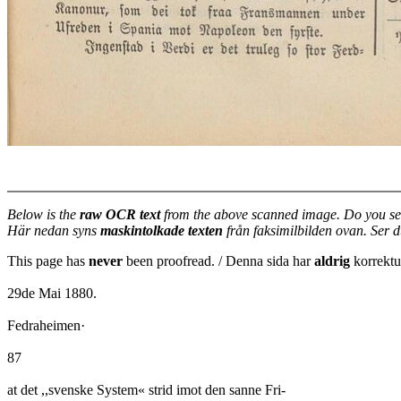
Below is the
raw OCR text
from the above scanned image. Do you se
Här nedan syns
maskintolkade texten
från faksimilbilden ovan. Ser 
This page has
never
been proofread. / Denna sida har
aldrig
korrektur
29de Mai 1880.
Fedraheimen·
87
at det ,,svenske System« strid imot den sanne Fri-