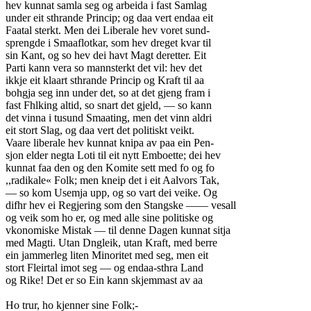
hev kunnat samla seg og arbeida i fast Samlag
under eit sthrande Princip; og daa vert endaa eit
Faatal sterkt. Men dei Liberale hev voret sund-
sprengde i Smaaflotkar, som hev dreget kvar til
sin Kant, og so hev dei havt Magt deretter. Eit
Parti kann vera so mannsterkt det vil: hev det
ikkje eit klaart sthrande Princip og Kraft til aa
bohgja seg inn under det, so at det gjeng fram i
fast Fhlking altid, so snart det gjeld, — so kann
det vinna i tusund Smaating, men det vinn aldri
eit stort Slag, og daa vert det politiskt veikt.
Vaare liberale hev kunnat knipa av paa ein Pen-
sjon elder negta Loti til eit nytt Emboette; dei hev
kunnat faa den og den Komite sett med fo og fo
,,radikale« Folk; men kneip det i eit Aalvors Tak,
— so kom Usemja upp, og so vart dei veike. Og
difhr hev ei Regjering som den Stangske —— vesall
og veik som ho er, og med alle sine politiske og
vkonomiske Mistak — til denne Dagen kunnat sitja
med Magti. Utan Dngleik, utan Kraft, med berre
ein jammerleg liten Minoritet med seg, men eit
stort Fleirtal imot seg — og endaa-sthra Land
og Rike! Det er so Ein kann skjemmast av aa
Ho trur, ho kjenner sine Folk;-