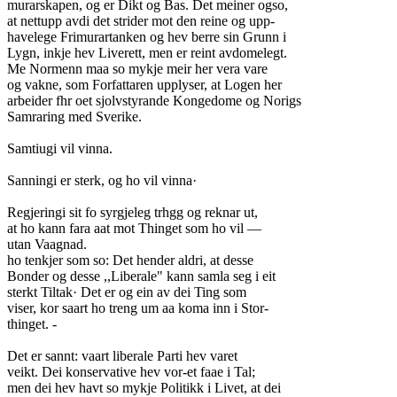
murarskapen, og er Dikt og Bas. Det meiner ogso,
at nettupp avdi det strider mot den reine og upp-
havelege Frimurartanken og hev berre sin Grunn i
Lygn, inkje hev Liverett, men er reint avdomelegt.
Me Normenn maa so mykje meir her vera vare
og vakne, som Forfattaren upplyser, at Logen her
arbeider fhr oet sjolvstyrande Kongedome og Norigs
Samraring med Sverike.
Samtiugi vil vinna.
Sanningi er sterk, og ho vil vinna·
Regjeringi sit fo syrgjeleg trhgg og reknar ut,
at ho kann fara aat mot Thinget som ho vil —
utan Vaagnad.
ho tenkjer som so: Det hender aldri, at desse
Bonder og desse ,,Liberale" kann samla seg i eit
sterkt Tiltak· Det er og ein av dei Ting som
viser, kor saart ho treng um aa koma inn i Stor-
thinget. -
Det er sannt: vaart liberale Parti hev varet
veikt. Dei konservative hev vor-et faae i Tal;
men dei hev havt so mykje Politikk i Livet, at dei