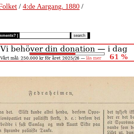
Folket
/
4:de Aargang. 1880
/
mments?
|