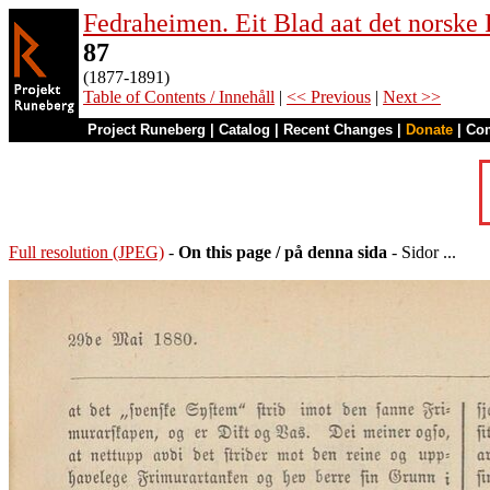
Fedraheimen. Eit Blad aat det norske 
87
(1877-1891)
Table of Contents / Innehåll
|
<< Previous
|
Next >>
Project Runeberg
|
Catalog
|
Recent Changes
|
Donate
|
Co
Full resolution (JPEG)
-
On this page / på denna sida
- Sidor ...