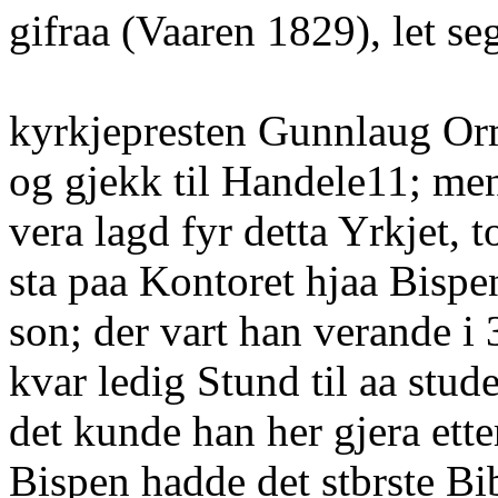
gifraa (Vaaren 1829), let s
kyrkjepresten Gunnlaug Or
og gjekk til Handele11; men
vera lagd fyr detta Yrkjet,
sta paa Kontoret hjaa Bispe
son; der vart han verande i 
kvar ledig Stund til aa stud
det kunde han her gjera ette
Bispen hadde det stbrste Bib