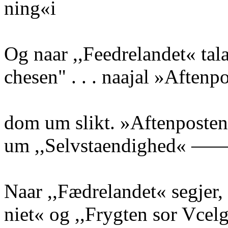
ning«i
Og naar ,,Feedrelandet« tal
chesen" . . . naajal »Aftenp
dom um slikt. »Aftenposte
um ,,Selvstaendighed« —
Naar ,,Fædrelandet« segjer, 
niet« og ,,Frygten sor Vcelg