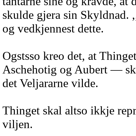
tantarne sine og kravde, at 
skulde gjera sin Skyldnad. 
og vedkjennest dette.
Ogstsso kreo det, at Thing
Aschehotig og Aubert — sku
det Veljararne vilde.
Thinget skal altso ikkje rep
viljen.