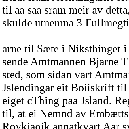
til aa saa sram meir av dett
skulde utnemna 3 Fullmegti
arne til Sæte i Niksthinget 
sende Amtmannen Bjarne Th
sted, som sidan vart Amtma
Jslendingar eit Boiiskrift t
eiget cThing paa Jsland. R
til, at ei Nemnd av Embæt
Roykjaoik annatkvart Aar s