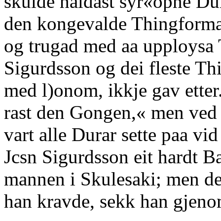
skulde haldast syr«opne Dur
den kongevalde Thingforma
og trugad med aa upploysa 
Sigurdsson og dei fleste T
med l)onom, ikkje gav etter
rast den Gongen,« men ved 
vart alle Durar sette paa v
Jcsn Sigurdsson eit hardt 
mannen i Skulesaki; men de
han kravde, sekk han gjeno