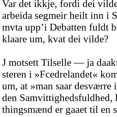
Var det ikkje, fordi dei vilde
arbeida segmeir heilt inn i 
mvta upp’i Debatten fuldt bu
klaare um, kvat dei vilde?
J motsett Tilselle — ja daa
steren i »Fcedrelandet« ko
um, at »man saar desværre 
den Samvittighedsfuldhed,
thingsmænd er gaaet til en s