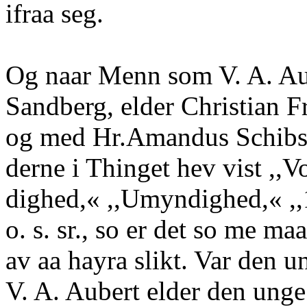
ifraa seg.
Og naar Menn som V. A. Aub
Sandberg, elder Christian Fri
og med Hr.Amandus Schibste
derne i Thinget hev vist ,,
dighed,« ,,Umyndighed,« ,,
o. s. sr., so er det so me m
av aa hayra slikt. Var den 
V. A. Aubert elder den ung