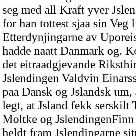
seg med all Kraft yver Jsl
for han tottest sjaa sin Veg 
Etterdynjingarne av Uporeis
hadde naatt Danmark og. Ko
det eitraadgjevande Riksth
Jslendingen Valdvin Einars
paa Dansk og Jslandsk um, 
legt, at Jsland fekk serskil
Moltke og JslendingenFin
heldt fram Jslendingarne si