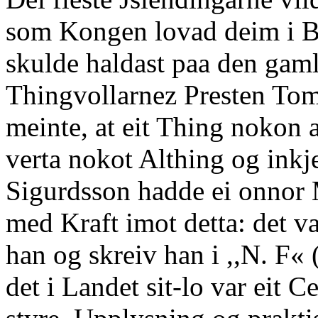
som Kongen lovad deim i B
skulde haldast paa den gam
Thingvollarnez Presten T
meinte, at eit Thing nokon 
verta nokot Althing og inkj
Sigurdsson hadde ei onnor 
med Kraft imot detta: det v
han og skreiv han i ,,N. F«
det i Landet sit-lo var eit 