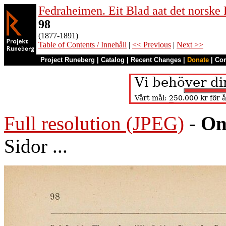
Fedraheimen. Eit Blad aat det norske 
98
(1877-1891)
Table of Contents / Innehåll
|
<< Previous
|
Next >>
Project Runeberg
|
Catalog
|
Recent Changes
|
Donate
|
Co
Full resolution (JPEG)
-
On
Sidor ...