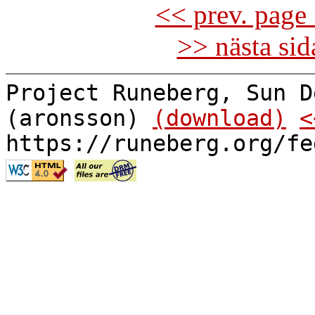
<< prev. page 
>> nästa si
Project Runeberg, Sun D
(aronsson)
(download)
<
https://runeberg.org/fe