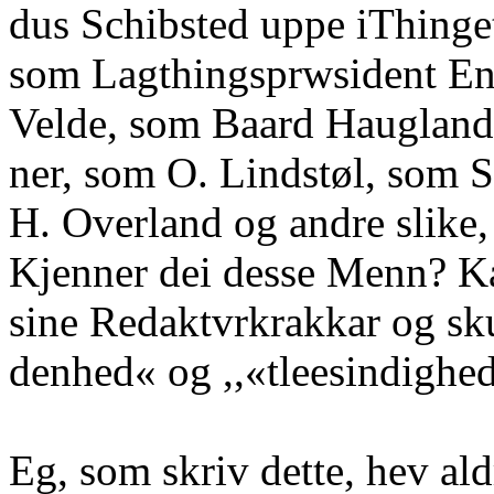
dus Schibsted uppe iThing
som Lagthingsprwsident En
Velde, som Baard Haugland
ner, som O. Lindstøl, som S
H. Overland og andre slike,
Kjenner dei desse Menn? Ka
sine Redaktvrkrakkar og s
denhed« og ,,«tleesindighe
Eg, som skriv dette, hev aldr