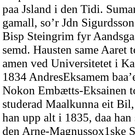
paa Jsland i den Tidi. Suma
gamall, so’r Jdn Sigurdsso
Bisp Steingrim fyr Aandsga
semd. Hausten same Aaret t
amen ved Universitetet i K
1834 AndresEksamem baa’e 
Nokon Embætts-Eksainen to
studerad Maalkunna eit Bil
han upp alt i 1835, daa han
den Arne-Magnussox1ske Sti