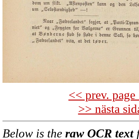
<< prev. page 
>> nästa si
Below is the
raw OCR text
f