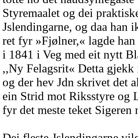
Styremaalet og dei praktis
Jslendingarne, og daa han i
ret fyr »Fjølner,« lagde h
i 1841 i Veg med eit nytt Bl
,,Ny Felagsrit« Detta gjekk 
og der hev Jdn skrivet det a
ein Strid mot Riksstyre og
fyr det meste teket Sigeren
Dei fleste Jslendingarne vild