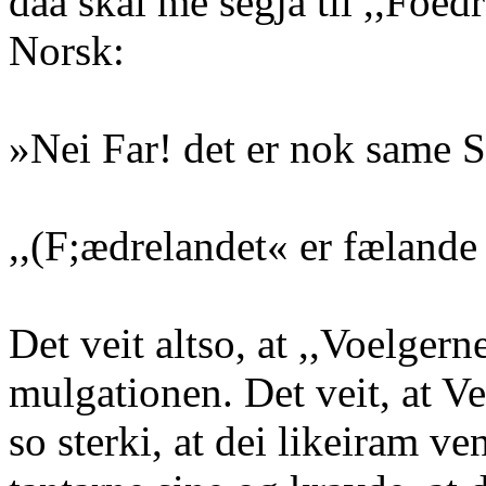
daa skal me segja til ,,Foed
Norsk:
»Nei Far! det er nok same 
,,(F;ædrelandet« er fælande 
Det veit altso, at ,,Voelgern
mulgationen. Det veit, at Ve
so sterki, at dei likeiram ve