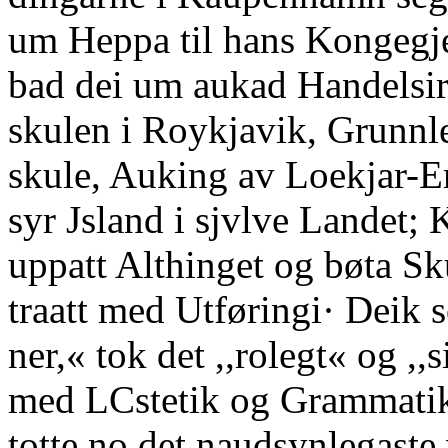
um Heppa til hans Kongegjer
bad dei um aukad Handelsir
skulen i Roykjavik, Grunnle
skule, Auking av Loekjar-Em
syr Jsland i sjvlve Landet;
uppatt Althinget og bøta Sk
traatt med Utføringi· Deik 
ner,« tok det ,,rolegt« og ,,
med LCstetik og Grammatik
totte no det naudsynlegaste