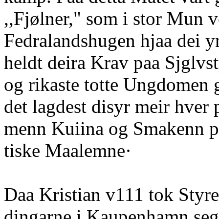
,,Fjølner," som i stor Mun
Fedralandshugen hjaa dei yn
heldt deira Krav paa Sjglvst
og rikaste totte Ungdomen g
det lagdest disyr meir hver 
menn Kuiina og Smakenn pa
tiske Maalemne·
Daa Kristian v111 tok Styre
dingarne i Kaupenhamn seg