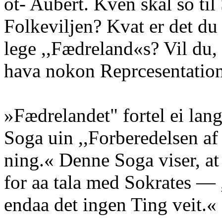
ot- Aubert. Kven skal so til
Folkeviljen? Kvat er det du
lege ,,Fædreland«s? Vil du, 
hava nokon Reprcesentation
»Fædrelandet" fortel ei lan
Soga uin ,,Forberedelsen af
ning.« Denne Soga viser, a
for aa tala med Sokrates — ,
endaa det ingen Ting veit.«