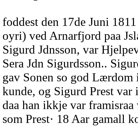
foddest den 17de Juni 181
oyri) ved Arnarfjord paa Jsl
Sigurd Jdnsson, var Hjelpevr
Sera Jdn Sigurdsson.. Sigu
gav Sonen so god Lærdom 
kunde, og Sigurd Prest var 
daa han ikkje var framisraa 
som Prest· 18 Aar gamall k