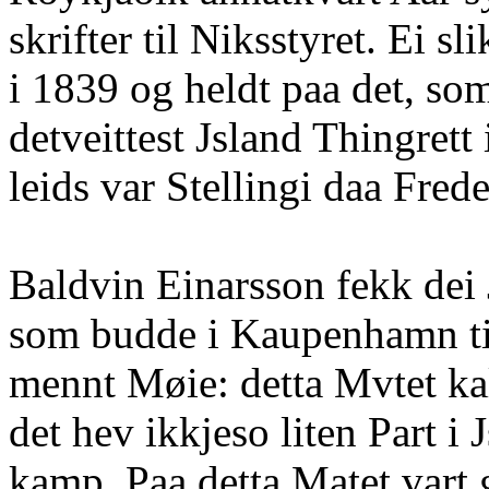
skrifter til Niksstyret. Ei
i 1839 og heldt paa det, som
detveittest Jsland Thingrett
leids var Stellingi daa Fred
Baldvin Einarsson fekk dei 
som budde i Kaupenhamn til 
mennt Møie: detta Mvtet kal
det hev ikkjeso liten Part i 
kamp. Paa detta Matet vart 