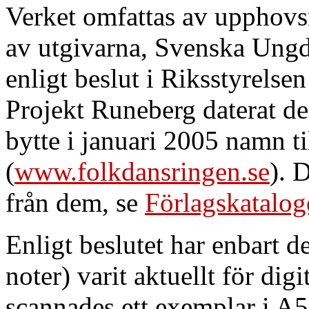
Verket omfattas av upphovsr
av utgivarna, Svenska Ung
enligt beslut i Riksstyrelsen
Projekt Runeberg daterat d
bytte i januari 2005 namn t
(
www.folkdansringen.se
). 
från dem, se
Förlagskatalog
Enligt beslutet har enbart d
noter) varit aktuellt för dig
scannades ett exemplar i A