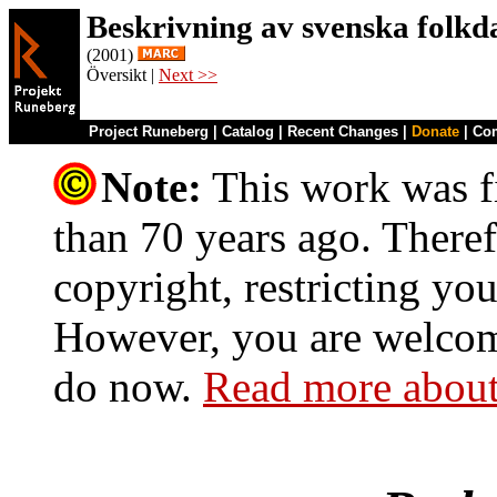
Beskrivning av svenska folkd
(2001)
Översikt |
Next >>
Project Runeberg
|
Catalog
|
Recent Changes
|
Donate
|
Co
Note:
This work was fi
than 70 years ago. Theref
copyright, restricting you
However, you are welcome
do now.
Read more about