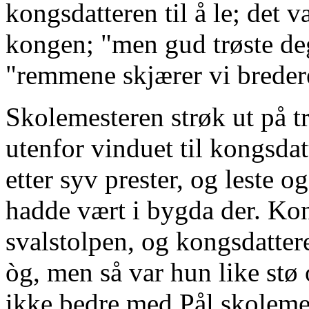
kongsdatteren til å le; det v
kongen; "men gud trøste deg,
"remmene skjærer vi breder
Skolemesteren strøk ut på tr
utenfor vinduet til kongsda
etter syv prester, og leste 
hadde vært i bygda der. Kon
svalstolpen, og kongsdattere
òg, men så var hun like stø 
ikke bedre med Pål skoleme