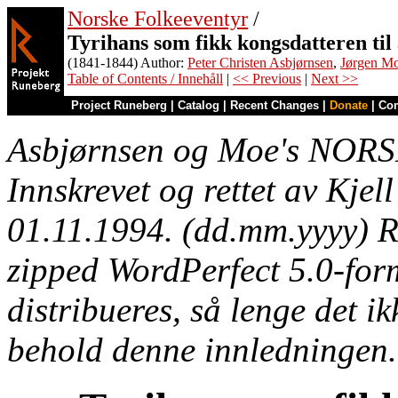
Norske Folkeeventyr
/
Tyrihans som fikk kongsdatteren til 
(1841-1844) Author:
Peter Christen Asbjørnsen
,
Jørgen M
Table of Contents / Innehåll
|
<< Previous
|
Next >>
Project Runeberg
|
Catalog
|
Recent Changes
|
Donate
|
Co
Asbjørnsen og Moe's NO
Innskrevet og rettet av Kjell
01.11.1994. (dd.mm.yyyy) Re
zipped WordPerfect 5.0-forma
distribueres, så lenge det ik
behold denne innledningen.