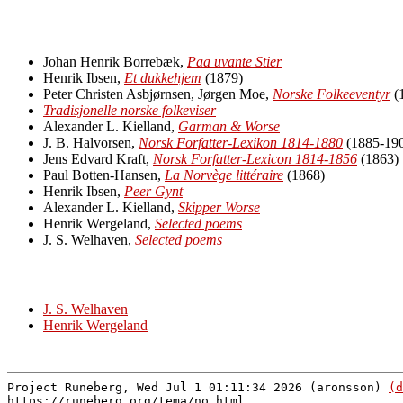
Johan Henrik Borrebæk,
Paa uvante Stier
Henrik Ibsen,
Et dukkehjem
(1879)
Peter Christen Asbjørnsen, Jørgen Moe,
Norske Folkeeventyr
(
Tradisjonelle norske folkeviser
Alexander L. Kielland,
Garman & Worse
J. B. Halvorsen,
Norsk Forfatter-Lexikon 1814-1880
(1885-19
Jens Edvard Kraft,
Norsk Forfatter-Lexicon 1814-1856
(1863)
Paul Botten-Hansen,
La Norvège littéraire
(1868)
Henrik Ibsen,
Peer Gynt
Alexander L. Kielland,
Skipper Worse
Henrik Wergeland,
Selected poems
J. S. Welhaven,
Selected poems
J. S. Welhaven
Henrik Wergeland
Project Runeberg, Wed Jul 1 01:11:34 2026 (aronsson)
(d
https://runeberg.org/tema/no.html