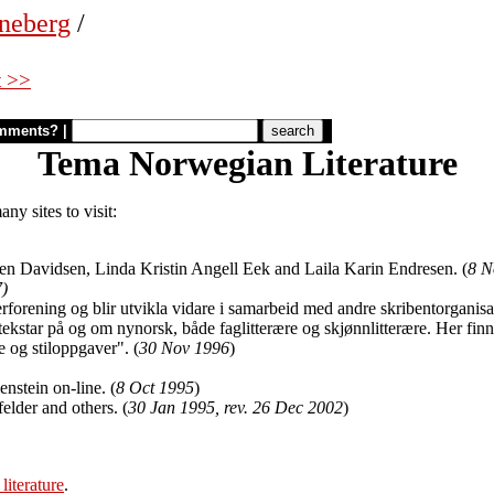
uneberg
/
t >>
mments?
|
Tema Norwegian Literature
ny sites to visit:
ten Davidsen, Linda Kristin Angell Eek and Laila Karin Endresen. (
8 N
7)
terforening og blir utvikla vidare i samarbeid med andre skribentorganis
e tekstar på og om nynorsk, både faglitterære og skjønnlitterære. Her fin
 og stiloppgaver". (
30 Nov 1996
)
nstein on-line. (
8 Oct 1995
)
lder and others. (
30 Jan 1995, rev. 26 Dec 2002
)
iterature
.