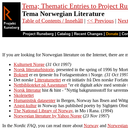
Tema; Thematic Entries to Project R
Tema Norwegian Literature
Table of Contents / Innehåll
|
<< Previous
|
Nex
Project Runeberg
|
Catalog
|
Recent Changes
|
Donate
|
Co
If you are looking for Norwegian literature on the Internet, there are ma
Kulturnett Norge
(
31 Oct 1997)
Norsk litteraturhistorie
, presented in the spring of 1996 by Mor
Boknett
er en tjeneste fra Forlagsentralen i Norge.
(31 Oct 199
Det norske
Litteraturnettet
er eit initiativ frå Den norske Forfat
Nettbiblioteket på Aasentunet
"er eit digitalt arkiv med sentral
Norsk litteratur
hist & hint - "Nyttig bakgrunnsstoff for særemne
Skolenettet
Humanistisk datasenter
in Bergen, Norway has Ibsen and Wittge
Angst-kultur
in Norway has published poetry by Sigbjørn Obstfe
The National Library of Norway
, in Mo i Rana. (
1994
)
Norwegian literature by Yahoo Norge
(
23 Nov 1997
)
In the
Nordic FAQ
, you can read more about
Norway
and
Norwegian l