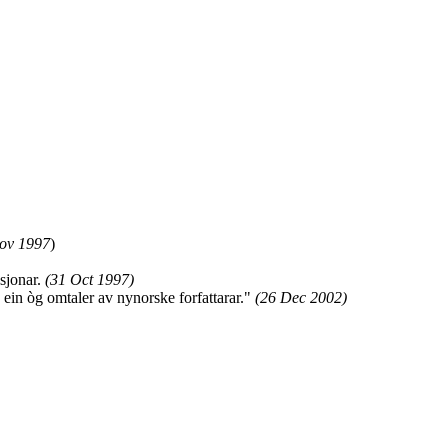
ov 1997
)
asjonar.
(31 Oct 1997)
n ein òg omtaler av nynorske forfattarar."
(26 Dec 2002)