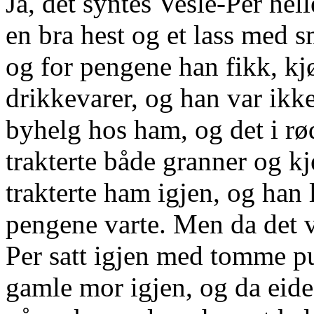
Ja, det syntes Vesle-Per hell
en bra hest og et lass med s
og for pengene han fikk, kj
drikkevarer, og han var ikk
byhelg hos ham, og det i rø
trakterte både granner og kj
trakterte ham igjen, og han 
pengene varte. Men da det va
Per satt igjen med tomme p
gamle mor igjen, og da eide