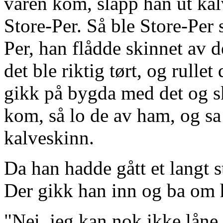
våren kom, slapp han ut kalv
Store-Per. Så ble Store-Per s
Per, han flådde skinnet av d
det ble riktig tørt, og rullet
gikk på bygda med det og s
kom, så lo de av ham, og sa
kalveskinn.
Da han hadde gått et langt s
Der gikk han inn og ba om h
"Nei, jeg kan nok ikke låne 