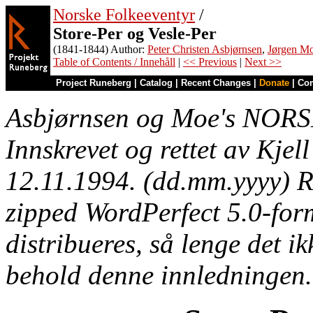
Norske Folkeeventyr
/
Store-Per og Vesle-Per
(1841-1844) Author:
Peter Christen Asbjørnsen
,
Jørgen M
Table of Contents / Innehåll
|
<< Previous
|
Next >>
Project Runeberg
|
Catalog
|
Recent Changes
|
Donate
|
Co
Asbjørnsen og Moe's NO
Innskrevet og rettet av Kjell
12.11.1994. (dd.mm.yyyy) Re
zipped WordPerfect 5.0-forma
distribueres, så lenge det ik
behold denne innledningen.