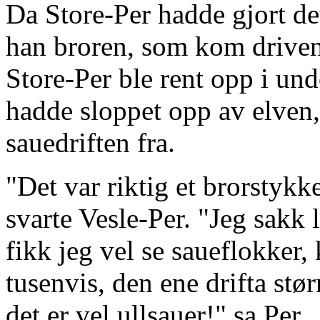
Da Store-Per hadde gjort de
han broren, som kom driven
Store-Per ble rent opp i un
hadde sloppet opp av elven,
sauedriften fra.
"Det var riktig et brorstykk
svarte Vesle-Per. "Jeg sakk 
fikk jeg vel se saueflokker, 
tusenvis, den ene drifta stø
det er vel ullsauer!" sa Per.