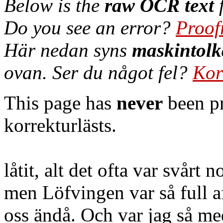
Below is the
raw OCR text
f
Do you see an error?
Proof
Här nedan syns
maskintolk
ovan. Ser du något fel?
Kor
This page has
never
been pr
korrekturlästs.
låtit, alt det ofta var svårt 
men Löfvingen var så full af
oss ändå. Och var jag så m