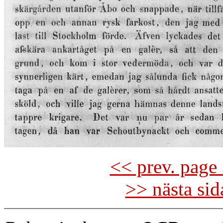
<< prev. page 
>> nästa si