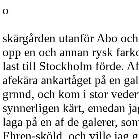
o
skärgården utanför Abo och s
opp en och annan rysk farko
last till Stockholm förde. A
afekära ankartåget på en gale
grnnd, och kom i stor vede
synnerligen kärt, emedan j
laga på en af de galerer, so
Ehren-sköld, och ville jag