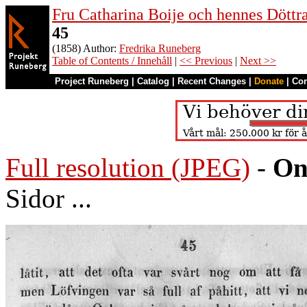
Fru Catharina Boije och hennes Döttrar
45
(1858) Author:
Fredrika Runeberg
Table of Contents / Innehåll
|
<< Previous
|
Next >>
Project Runeberg
|
Catalog
|
Recent Changes
|
Donate
|
Co
Full resolution (JPEG)
-
On
Sidor ...