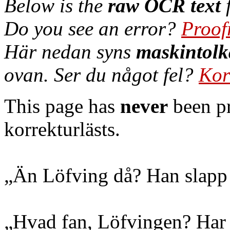
Below is the
raw OCR text
f
Do you see an error?
Proof
Här nedan syns
maskintolk
ovan. Ser du något fel?
Kor
This page has
never
been pr
korrekturlästs.
„Än Löfving då? Han slapp
„Hvad fan, Löfvingen? Har