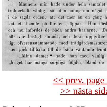
<< prev. page 
>> nästa si