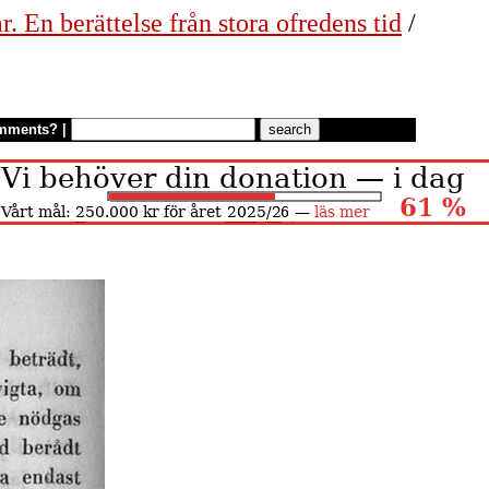
. En berättelse från stora ofredens tid
/
mments?
|