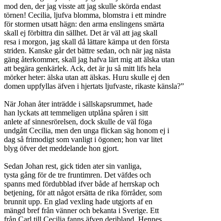
mod den, der jag visste att jag skulle skörda endast
törnen! Cecilia, ljufva blomma, blomstra i ett mindre
för stormen utsatt hägn: den arma enslingens smärta
skall ej förbittra din sällhet. Det är väl att jag skall
resa i morgon, jag skall då lättare kämpa ut den första
striden. Kanske går det bättre sedan, och när jag nästa
gäng återkommer, skall jag hafva lärt mig att älska utan
att begära genkärlek. Ack, det är ju så mitt lifs hela
mörker heter: älska utan att älskas. Huru skulle ej den
domen uppfyllas äfven i hjertats ljufvaste, rikaste känsla?”
När Johan åter inträdde i sällskapsrummet, hade
han lyckats att temmeligen utplåna spåren i sitt
anlete af sinnesrörelsen, dock skulle de väl föga
undgått Cecilia, men den unga flickan säg honom ej i
dag så frimodigt som vanligt i ögonen; hon var litet
blyg öfver det meddelande hon gjort.
Sedan Johan rest, gick tiden ater sin vanliga,
tysta gång för de tre fruntimren. Det väfdes och
spanns med fördubblad ifver både af herrskap och
betjening, för att något ersätta de rika förråder, som
brunnit upp. En glad vexling hade utgjorts af en
mängd bref från vänner och bekanta i Sverige. Ett
från Carl till Cecilia fanns äfven deribland. Hennes