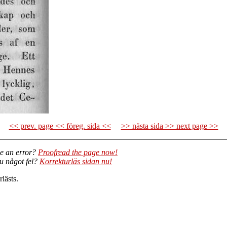
<< prev. page << föreg. sida <<
>> nästa sida >> next page >>
e an error?
Proofread the page now!
du något fel?
Korrekturläs sidan nu!
lästs.