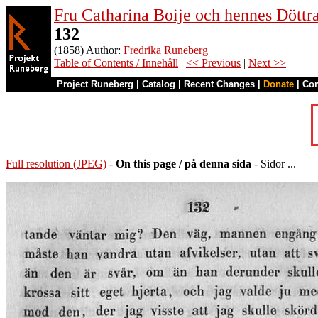
Fru Catharina Boije och hennes Döttrar
132
(1858) Author:
Fredrika Runeberg
Table of Contents / Innehåll
|
<< Previous
|
Next >>
Project Runeberg
|
Catalog
|
Recent Changes
|
Donate
|
Co
Full resolution (JPEG)
-
On this page / på denna sida
- Sidor ...