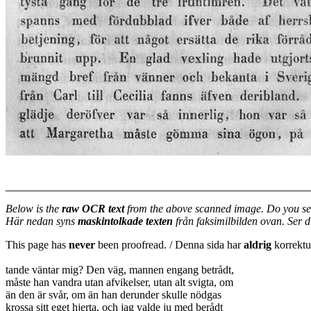
Below is the
raw OCR text
from the above scanned image. Do you se
Här nedan syns
maskintolkade texten
från faksimilbilden ovan. Ser 
This page has
never
been proofread. / Denna sida har
aldrig
korrektur
tande väntar mig? Den väg, mannen engang betrådt,
måste han vandra utan afvikelser, utan alt svigta, om
än den är svår, om än han derunder skulle nödgas
krossa sitt eget hjerta, och jag valde ju med berådt