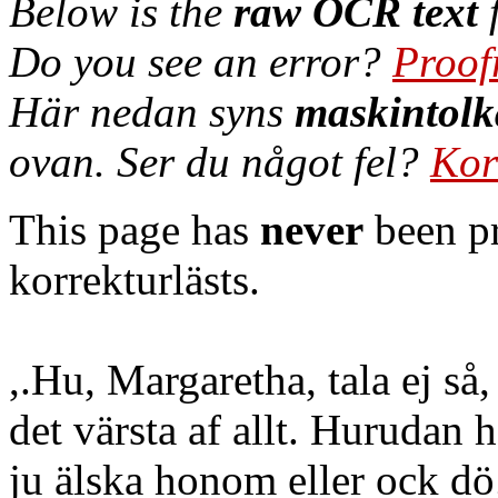
Below is the
raw OCR text
f
Do you see an error?
Proof
Här nedan syns
maskintolk
ovan. Ser du något fel?
Kor
This page has
never
been pr
korrekturlästs.
,.Hu, Margaretha, tala ej så,
det värsta af allt. Hurudan h
ju älska honom eller ock dö