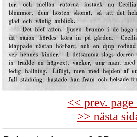
<< prev. page 
>> nästa si