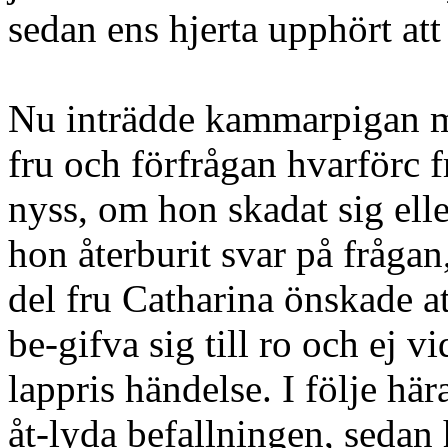
sedan ens hjerta upphört att
Nu inträdde kammarpigan m
fru och förfrågan hvarförc f
nyss, om hon skadat sig ell
hon återburit svar på fråga
del fru Catharina önskade at
be-gifva sig till ro och ej 
lappris händelse. I följe hä
åt-lyda befallningen, sedan