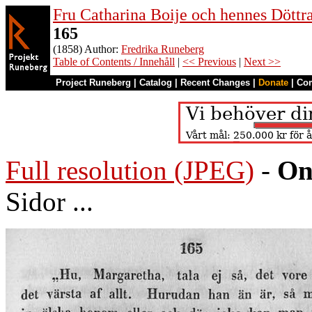
Fru Catharina Boije och hennes Döttrar
165
(1858) Author:
Fredrika Runeberg
Table of Contents / Innehåll
|
<< Previous
|
Next >>
Project Runeberg
|
Catalog
|
Recent Changes
|
Donate
|
Co
Full resolution (JPEG)
-
On
Sidor ...