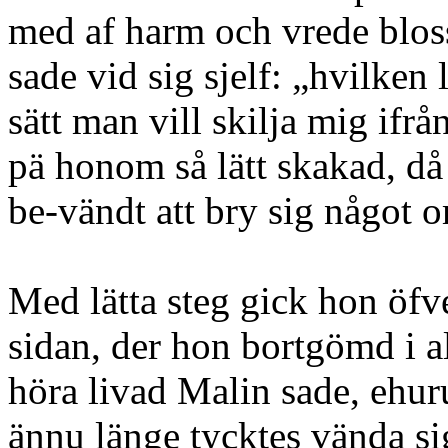
med af harm och vrede blos
sade vid sig sjelf: „hvilken 
sätt man vill skilja mig if
pä honom så lätt skakad, då
be-vändt att bry sig något 
Med lätta steg gick hon öfv
sidan, der hon bortgömd i 
höra livad Malin sade, ehuru
ännu länge tycktes vända s