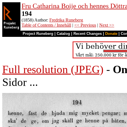
Fru Catharina Boije och hennes Döttrar
194
(1858) Author:
Fredrika Runeberg
Table of Contents / Innehåll
|
<< Previous
|
Next >>
Project Runeberg
|
Catalog
|
Recent Changes
|
Donate
|
Co
Full resolution (JPEG)
-
On
Sidor ...