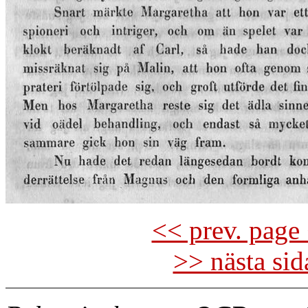
<< prev. page 
>> nästa si