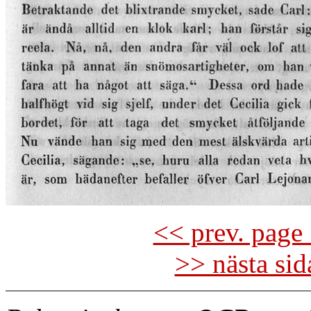
<< prev. page 
>> nästa si