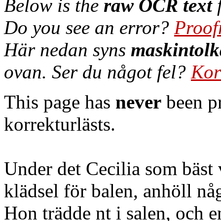
Below is the
raw OCR text
f
Do you see an error?
Proof
Här nedan syns
maskintolk
ovan. Ser du något fel?
Kor
This page has
never
been pr
korrekturlästs.
Under det Cecilia som bäst 
klädsel för balen, anhöll någ
Hon trädde nt i salen, och e