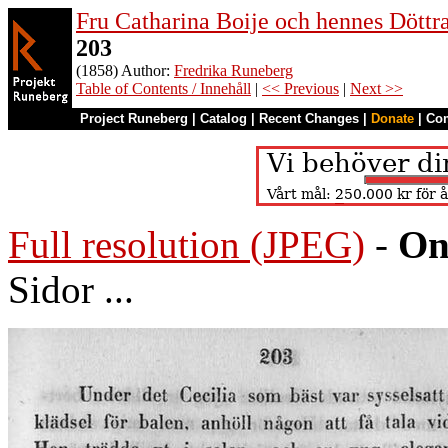
Fru Catharina Boije och hennes Döttrar
203
(1858) Author:
Fredrika Runeberg
Table of Contents / Innehåll
|
<< Previous
|
Next >>
Project Runeberg
|
Catalog
|
Recent Changes
|
Donate
|
Co
Full resolution (JPEG)
-
On
Sidor ...