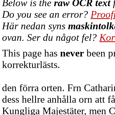
Below is the
raw OCR text
f
Do you see an error?
Proof
Här nedan syns
maskintolk
ovan. Ser du något fel?
Kor
This page has
never
been pr
korrekturlästs.
den förra orten. Frn Cathari
dess hellre anhålla orn att 
Kungliga Majestäter, men Ca