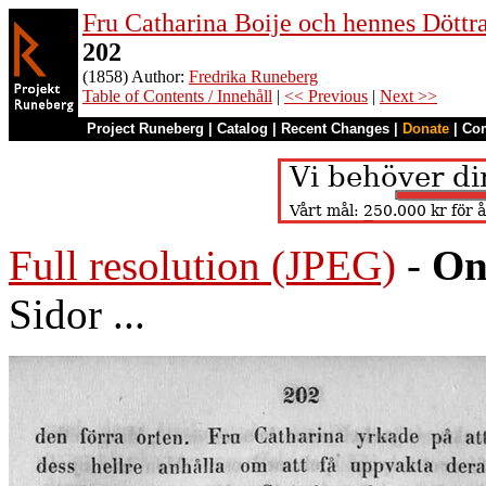
Fru Catharina Boije och hennes Döttrar
202
(1858) Author:
Fredrika Runeberg
Table of Contents / Innehåll
|
<< Previous
|
Next >>
Project Runeberg
|
Catalog
|
Recent Changes
|
Donate
|
Co
Full resolution (JPEG)
-
On
Sidor ...