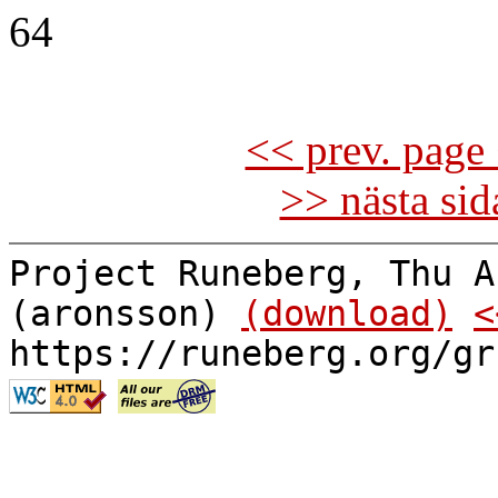
64
<< prev. page 
>> nästa si
Project Runeberg, Thu A
(aronsson)
(download)
<
https://runeberg.org/gr