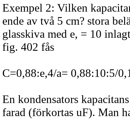
Exempel 2: Vilken kapacita
ende av två 5 cm? stora bel
glasskiva med e, = 10 inlag
fig. 402 fås
C=0,88:e,4/a= 0,88:10:5/0
En kondensators kapacitans
farad (förkortas uF). Man h