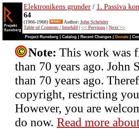
Elektronikens grunder
/
1. Passiva ko
64
(1966-1968)
Author:
John Schröder
Table of Contents / Innehåll
|
<< Previous
|
Next >>
Project Runeberg
|
Catalog
|
Recent Changes
|
Donate
|
Co
Note:
This work was fi
than 70 years ago. John S
than 70 years ago. Theref
copyright, restricting you
However, you are welcome
do now.
Read more about