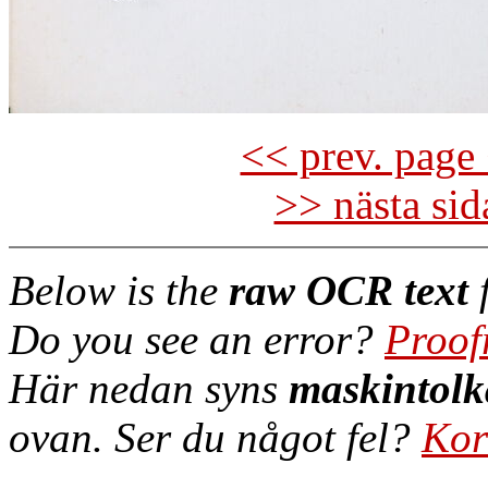
<< prev. page 
>> nästa si
Below is the
raw OCR text
f
Do you see an error?
Proof
Här nedan syns
maskintolk
ovan. Ser du något fel?
Kor