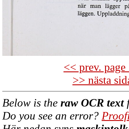
<< prev. page 
>> nästa si
Below is the
raw OCR text
f
Do you see an error?
Proof
Här nedan syns
maskintolk