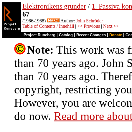
Elektronikens grunder
/
1. Passiva ko
67
(1966-1968)
Author:
John Schröder
Table of Contents / Innehåll
|
<< Previous
|
Next >>
Project Runeberg
|
Catalog
|
Recent Changes
|
Donate
|
Co
Note:
This work was fi
than 70 years ago. John S
than 70 years ago. Theref
copyright, restricting you
However, you are welcome
do now.
Read more about