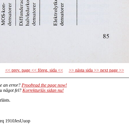
<< prev. page << föreg. sida <<
>> nästa sida >> next page >>
e an error?
Proofread the page now!
du något fel?
Korrekturläs sidan nu!
lästs.
3eq 1910JesUuop