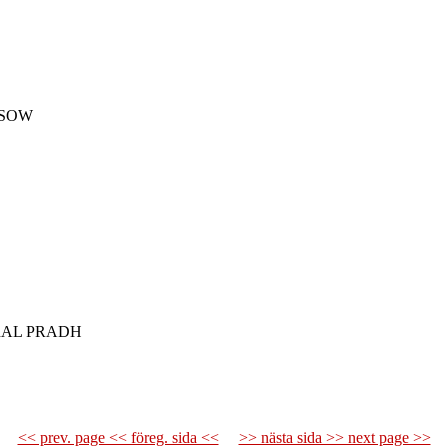
Y-SOW
R dAL PRADH
<< prev. page << föreg. sida <<
>> nästa sida >> next page >>