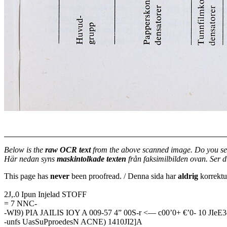
Below is the
raw OCR text
from the above scanned image. Do you se
Här nedan syns
maskintolkade texten
från faksimilbilden ovan. Ser 
This page has
never
been proofread. / Denna sida har
aldrig
korrektur
2J,.0 Ipun Injelad STOFF
= 7 NNC-
-WI9) PIA JAILIS IOY A 009-57 4” 00S-r <— c00’0+ €’0- 10 JIeE
-unfs UasSuPproedesN ACNE) 1410JI2]A