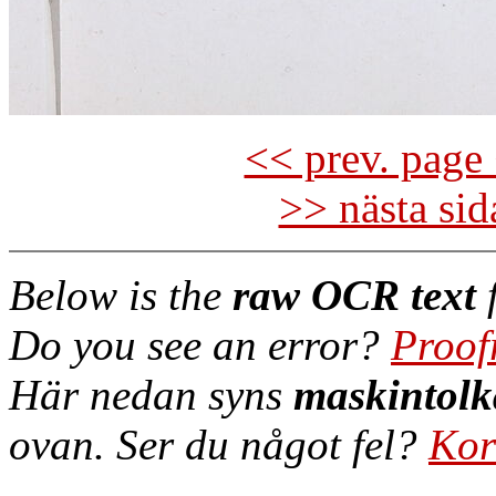
<< prev. page 
>> nästa si
Below is the
raw OCR text
f
Do you see an error?
Proof
Här nedan syns
maskintolk
ovan. Ser du något fel?
Kor