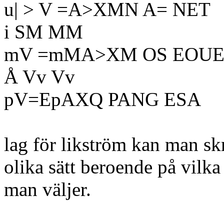
u| > V =A>XMN A= NET
i SM MM
mV =mMA>XM OS EOUE
Å Vv Vv
pV=EpAXQ PANG ESA
lag för likström kan man sk
olika sätt beroende på vilk
man väljer.