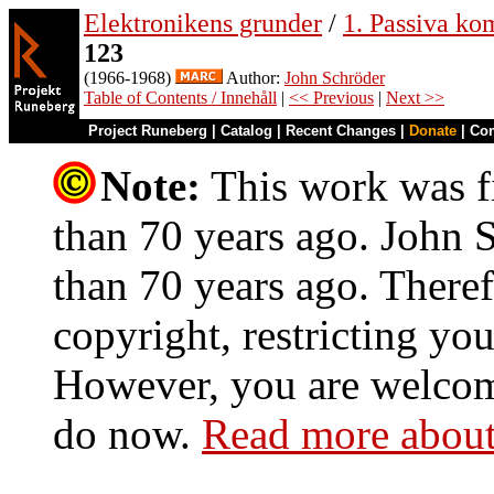
Elektronikens grunder
/
1. Passiva ko
123
(1966-1968)
Author:
John Schröder
Table of Contents / Innehåll
|
<< Previous
|
Next >>
Project Runeberg
|
Catalog
|
Recent Changes
|
Donate
|
Co
Note:
This work was fi
than 70 years ago. John S
than 70 years ago. Theref
copyright, restricting you
However, you are welcome
do now.
Read more about