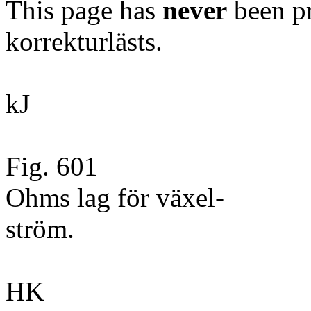
This page has
never
been pr
korrekturlästs.
kJ
Fig. 601
Ohms lag för växel-
ström.
HK