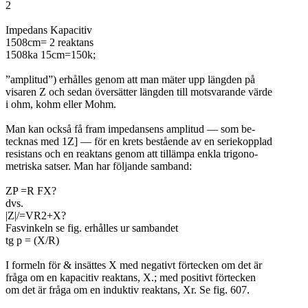
2
Impedans Kapacitiv
1508cm= 2 reaktans
1508ka 15cm=150k;
”amplitud”) erhålles genom att man mäter upp längden på
visaren Z och sedan översätter längden till motsvarande värde
i ohm, kohm eller Mohm.
Man kan också få fram impedansens amplitud — som be-
tecknas med 1Z] — för en krets bestående av en seriekopplad
resistans och en reaktans genom att tillämpa enkla trigono-
metriska satser. Man har följande samband:
ZP =R FX?
dvs.
|Z|/=VR2+X?
Fasvinkeln se fig. erhålles ur sambandet
tg p = (X/R)
I formeln för & insättes X med negativt förtecken om det är
fråga om en kapacitiv reaktans, X.; med positivt förtecken
om det är fråga om en induktiv reaktans, Xr. Se fig. 607.