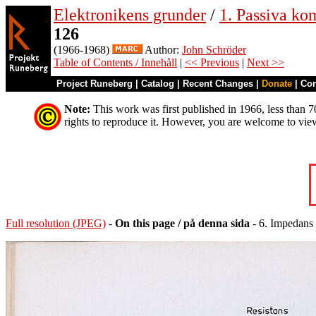
Elektronikens grunder
/
1. Passiva ko
126
(1966-1968)
Author:
John Schröder
Table of Contents / Innehåll
|
<< Previous
|
Next >>
Project Runeberg
|
Catalog
|
Recent Changes
|
Donate
|
Co
Note:
This work was first published in 1966, less than 70
rights to reproduce it. However, you are welcome to vie
Full resolution (JPEG)
-
On this page / på denna sida
- 6. Impedans