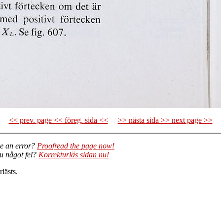
<< prev. page << föreg. sida <<
>> nästa sida >> next page >>
e an error?
Proofread the page now!
du något fel?
Korrekturläs sidan nu!
lästs.