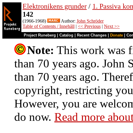
Elektronikens grunder
/
1. Passiva ko
142
(1966-1968)
Author:
John Schröder
Table of Contents / Innehåll
|
<< Previous
|
Next >>
Project Runeberg
|
Catalog
|
Recent Changes
|
Donate
|
Co
Note:
This work was fi
than 70 years ago. John S
than 70 years ago. Theref
copyright, restricting you
However, you are welcome
do now.
Read more about