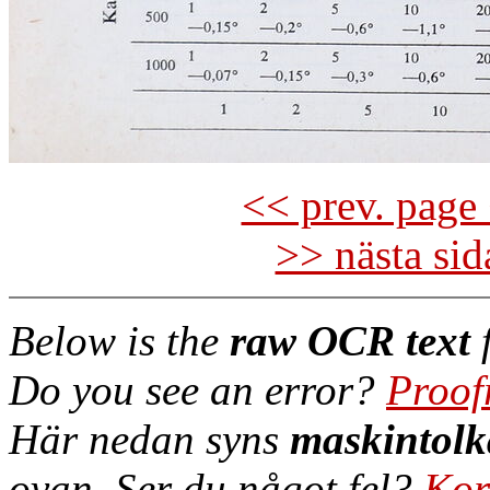
<< prev. page 
>> nästa si
Below is the
raw OCR text
f
Do you see an error?
Proof
Här nedan syns
maskintolk
ovan. Ser du något fel?
Kor