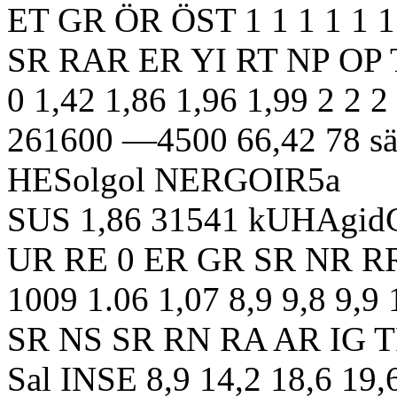
ET GR ÖR ÖST 1 1 1 1 1 1
SR RAR ER YI RT NP OP
0 1,42 1,86 1,96 1,99 2 2 2
261600 —4500 66,42 78 s
HESolgol NERGOIR5a
SUS 1,86 31541 kUHAgid
UR RE 0 ER GR SR NR R
1009 1.06 1,07 8,9 9,8 9,9 
SR NS SR RN RA AR IG 
Sal INSE 8,9 14,2 18,6 19,