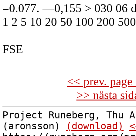
=0.077. —0,155 > 030 06 
1 2 5 10 20 50 100 200 50
FSE
<< prev. page 
>> nästa si
Project Runeberg, Thu A
(aronsson)
(download)
<