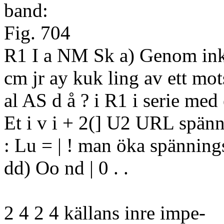
band:
Fig. 704
R1 I a NM Sk a) Genom in
cm jr ay kuk ling av ett mo
al AS d å ? i R1 i serie med
Et i v i + 2(] U2 URL spänn
: Lu = | ! man öka spänning
dd) Oo nd | 0 . .
2 4 2 4 källans inre impe-