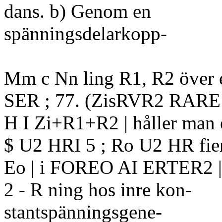
dans. b) Genom en
spänningsdelarkopp-
Mm c Nn ling R1, R2 över 
SER ; 77. (ZisRVR2 RARE s
H I Zi+R1+R2 | håller man
$ U2 HRI 5 ; Ro U2 HR fie
Eo | i FOREO AI ERTER2 | I
2 - R ning hos inre kon-
stantspänningsgene-