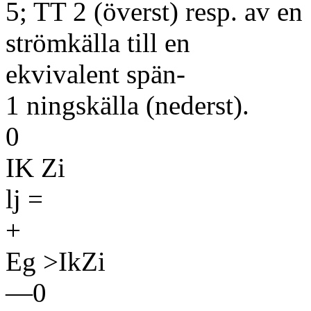
5; TT 2 (överst) resp. av en
strömkälla till en
ekvivalent spän-
1 ningskälla (nederst).
0
IK Zi
lj =
+
Eg >IkZi
—0