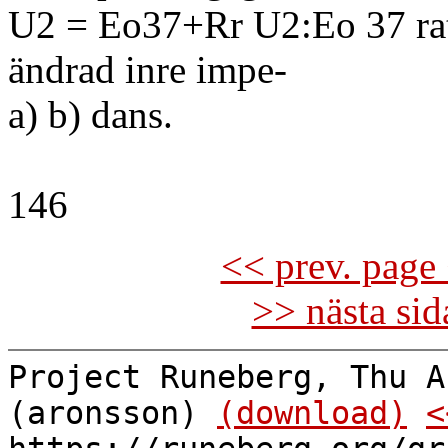
U2 = Eo37+Rr U2:Eo 37 ra
ändrad inre impe-
a) b) dans.
146
<< prev. page 
>> nästa si
Project Runeberg, Thu A
(aronsson)
(download)
<