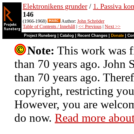
Elektronikens grunder
/
1. Passiva ko
146
(1966-1968)
Author:
John Schröder
Table of Contents / Innehåll
|
<< Previous
|
Next >>
Project Runeberg
|
Catalog
|
Recent Changes
|
Donate
|
Co
Note:
This work was fi
than 70 years ago. John S
than 70 years ago. Theref
copyright, restricting you
However, you are welcome
do now.
Read more about