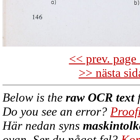
<< prev. page 
>> nästa si
Below is the
raw OCR text
f
Do you see an error?
Proof
Här nedan syns
maskintolk
ovan. Ser du något fel?
Kor