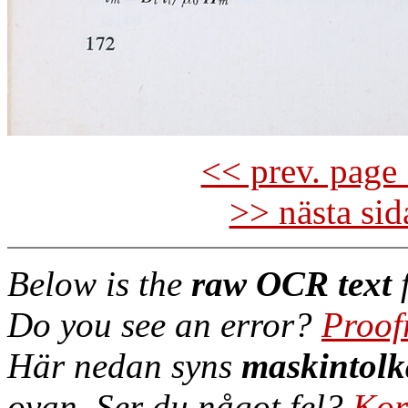
<< prev. page 
>> nästa si
Below is the
raw OCR text
f
Do you see an error?
Proof
Här nedan syns
maskintolk
ovan. Ser du något fel?
Kor