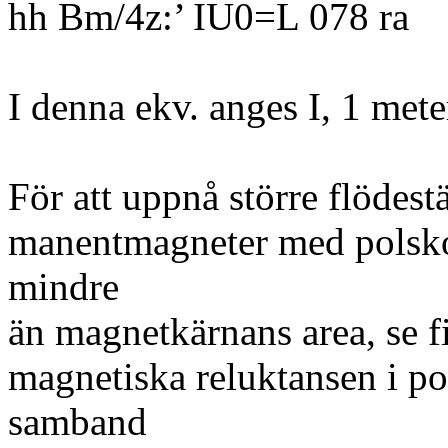
hh Bm/4z:’ IU0=L 078 ra
I denna ekv. anges I, 1 met
För att uppnå större flödestä
manentmagneter med polskor 
mindre
än magnetkärnans area, se
magnetiska reluktansen i po
samband