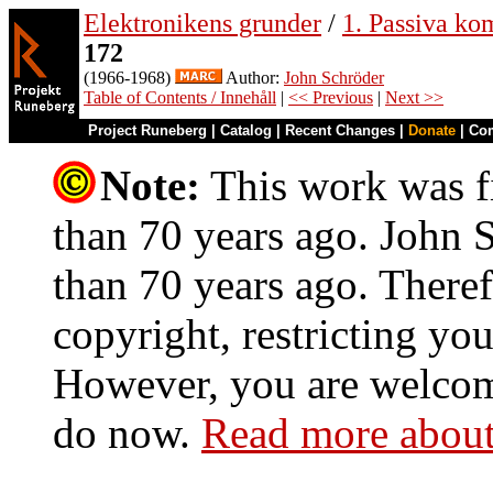
Elektronikens grunder
/
1. Passiva ko
172
(1966-1968)
Author:
John Schröder
Table of Contents / Innehåll
|
<< Previous
|
Next >>
Project Runeberg
|
Catalog
|
Recent Changes
|
Donate
|
Co
Note:
This work was fi
than 70 years ago. John S
than 70 years ago. Theref
copyright, restricting you
However, you are welcome
do now.
Read more about