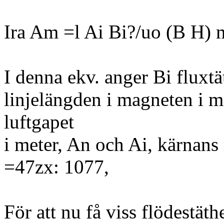
Ira Am =l Ai Bi?/uo (B H)
I denna ekv. anger Bi fluxtäth
linjelängden i magneten i me
luftgapet
i meter, An och Ai, kärnans 
=47zx: 1077,
För att nu få viss flödestät