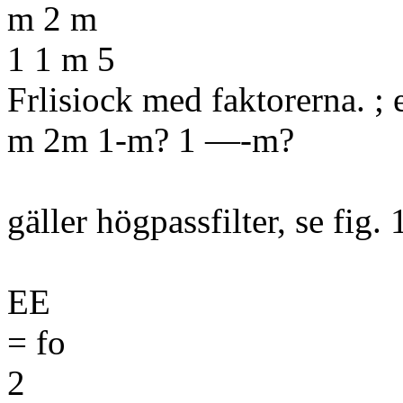
m 2 m
1 1 m 5
Frlisiock med faktorerna. ; e
m 2m 1-m? 1 —-m?
gäller högpassfilter, se fig.
EE
= fo
2