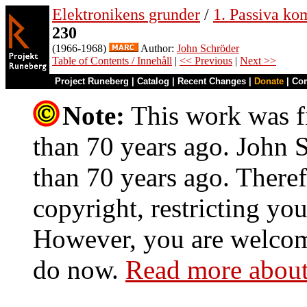
Elektronikens grunder
/
1. Passiva ko
230
(1966-1968)
Author:
John Schröder
Table of Contents / Innehåll
|
<< Previous
|
Next >>
Project Runeberg
|
Catalog
|
Recent Changes
|
Donate
|
Co
Note:
This work was fi
than 70 years ago. John S
than 70 years ago. Theref
copyright, restricting you
However, you are welcome
do now.
Read more about