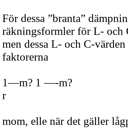
För dessa ”branta” dämpni
räkningsformler för L- och 
men dessa L- och C-värden 
faktorerna
1—m? 1 —-m?
r
mom, elle när det gäller lågpa