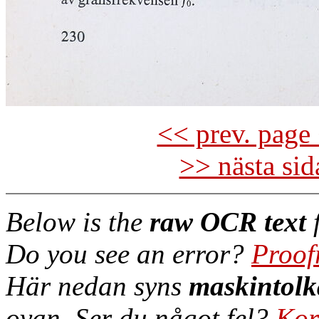
<< prev. page 
>> nästa si
Below is the
raw OCR text
f
Do you see an error?
Proof
Här nedan syns
maskintolk
ovan. Ser du något fel?
Kor