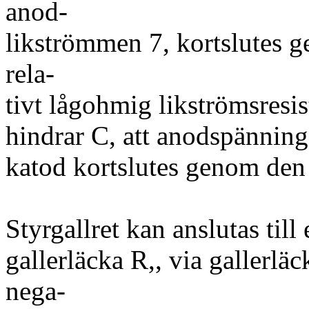
anod-
likströmmen 7, kortslutes 
rela-
tivt lågohmig likströmsresis
hindrar C, att anodspännin
katod kortslutes genom den
Styrgallret kan anslutas till
gallerläcka R,, via gallerläc
nega-