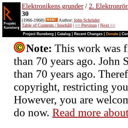
Elektronikens grunder
/
2. Elektronrö
30
(1966-1968)
Author:
John Schröder
Table of Contents / Innehåll
|
<< Previous
|
Next >>
Project Runeberg
|
Catalog
|
Recent Changes
|
Donate
|
Co
Note:
This work was fi
than 70 years ago. John S
than 70 years ago. Theref
copyright, restricting you
However, you are welcome
do now.
Read more about