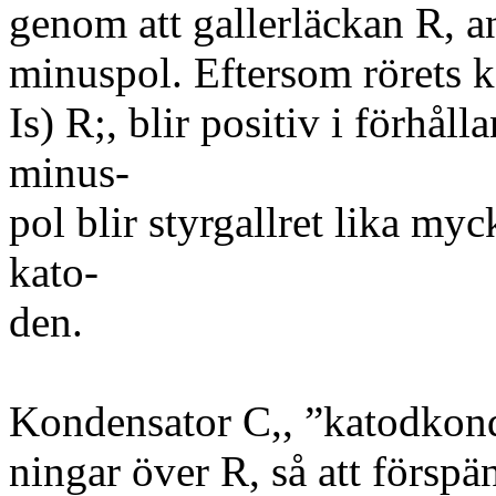
genom att gallerläckan R, a
minuspol. Eftersom rörets k
Is) R;, blir positiv i förhål
minus-
pol blir styrgallret lika myck
kato-
den.
Kondensator C,, ”katodkond
ningar över R, så att förspä