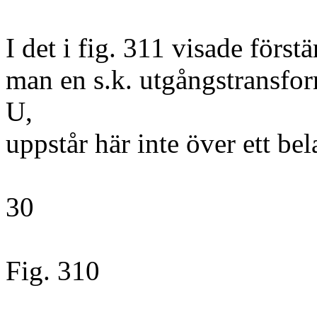
I det i fig. 311 visade förs
man en s.k. utgångstransfo
U,
uppstår här inte över ett b
30
Fig. 310