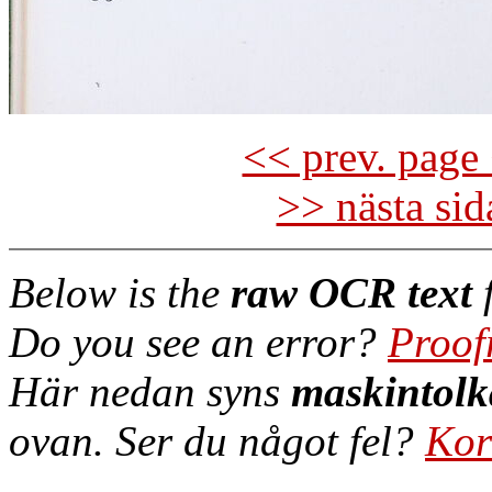
<< prev. page 
>> nästa si
Below is the
raw OCR text
f
Do you see an error?
Proof
Här nedan syns
maskintolk
ovan. Ser du något fel?
Kor