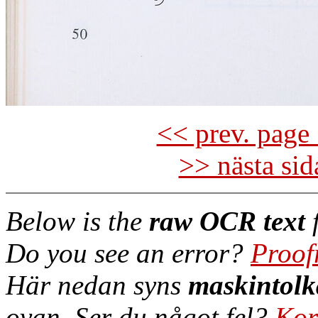
<< prev. page 
>> nästa si
Below is the
raw OCR text
f
Do you see an error?
Proof
Här nedan syns
maskintolk
ovan. Ser du något fel?
Kor