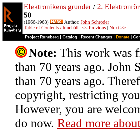
Elektronikens grunder
/
2. Elektronrö
50
(1966-1968)
Author:
John Schröder
Table of Contents / Innehåll
|
<< Previous
|
Next >>
Project Runeberg
|
Catalog
|
Recent Changes
|
Donate
|
Co
Note:
This work was fi
than 70 years ago. John S
than 70 years ago. Theref
copyright, restricting you
However, you are welcome
do now.
Read more about