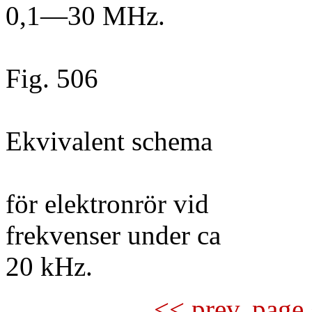
0,1—30 MHz.
Fig. 506
Ekvivalent schema
för elektronrör vid
frekvenser under ca
20 kHz.
<< prev. page 