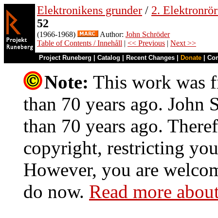
Elektronikens grunder
/
2. Elektronrö
52
(1966-1968)
Author:
John Schröder
Table of Contents / Innehåll
|
<< Previous
|
Next >>
Project Runeberg
|
Catalog
|
Recent Changes
|
Donate
|
Co
Note:
This work was fi
than 70 years ago. John S
than 70 years ago. Theref
copyright, restricting you
However, you are welcome
do now.
Read more about