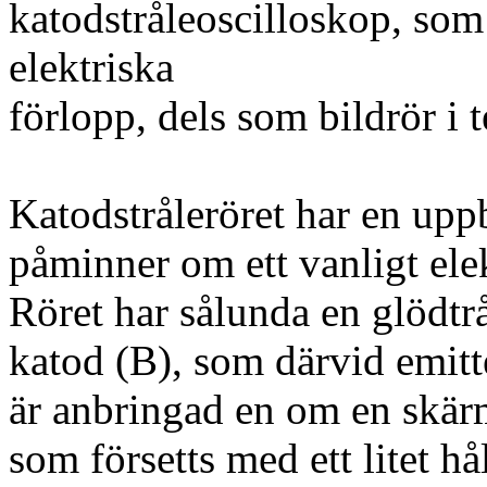
katodstråleoscilloskop, so
elektriska
förlopp, dels som bildrör i 
Katodstråleröret har en up
påminner om ett vanligt elek
Röret har sålunda en glödtr
katod (B), som därvid emitt
är anbringad en om en skär
som försetts med ett litet hå