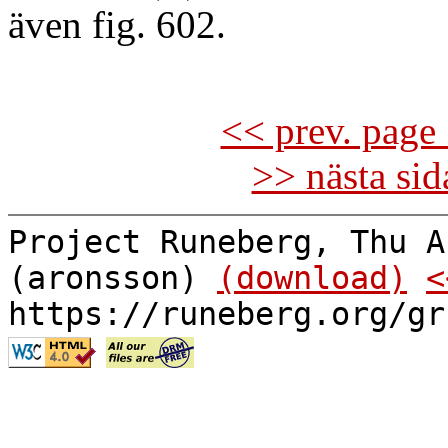
även fig. 602.
<< prev. page 
>> nästa si
Project Runeberg, Thu A
(aronsson)
(download)
<
https://runeberg.org/gr