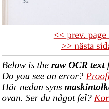
<< prev. page 
>> nästa si
Below is the
raw OCR text
f
Do you see an error?
Proof
Här nedan syns
maskintolk
ovan. Ser du något fel?
Kor