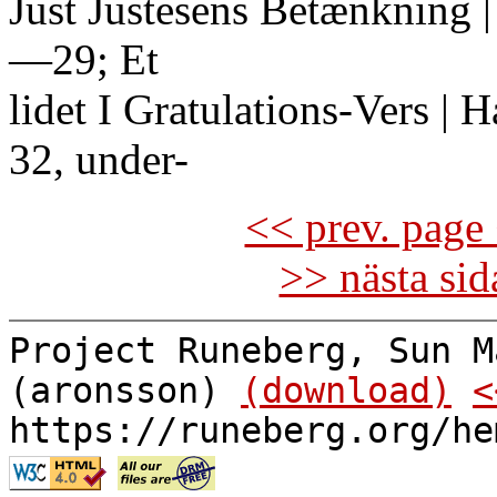
Just Justesens Betænkning | o
—29; Et
lidet I Gratulations-Vers |
32, under-
<< prev. page 
>> nästa si
Project Runeberg, Sun M
(aronsson)
(download)
<
https://runeberg.org/he