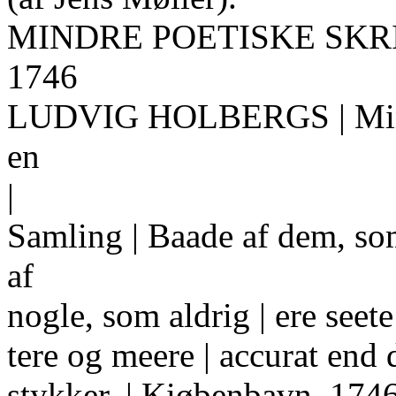
MINDRE POETISKE SKR
1746
LUDVIG HOLBERGS | Mindre 
en
|
Samling | Baade af dem, som
af
nogle, som aldrig | ere seet
tere og meere | accurat end 
stykker. | Kiøbenbavn, 1746