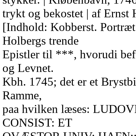
trykt og bekostet | af Ernst
[Indhold: Kobberst. Portræ
Holbergs trende
Epistler til ***, hvorudi be
og Levnet.
Kbh. 1745; det er et Brystbil
Ramme,
paa hvilken læses: LUD
CONSIST: ET