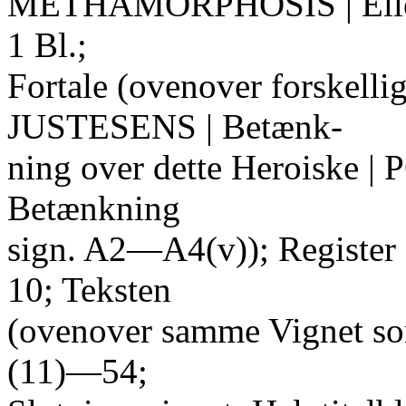
METHAMORPHOSIS | Eller | 
1 Bl.;
Fortale (ovenover forskell
JUSTESENS | Betænk-
ning over dette Heroiske |
Betænkning
sign. A2—A4(v)); Register 
10; Teksten
(ovenover samme Vignet som
(11)—54;