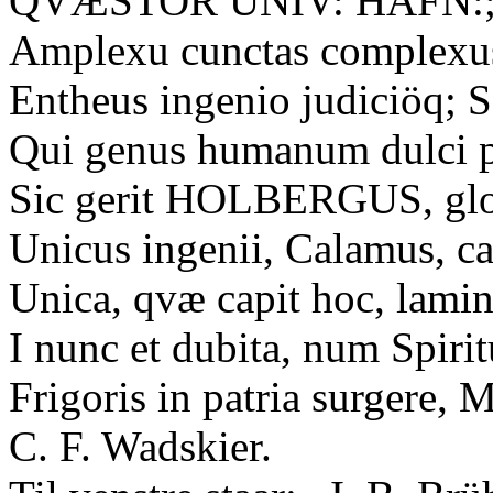
QVÆSTOR UNIV: HAFN:; her
Amplexu cunctas complexus
Entheus ingenio judiciöq; 
Qui genus humanum dulci pe
Sic gerit HOLBERGUS, glor
Unicus ingenii, Calamus, ca
Unica, qvæ capit hoc, lamina
I nunc et dubita, num Spirit
Frigoris in patria surgere,
C. F. Wadskier.