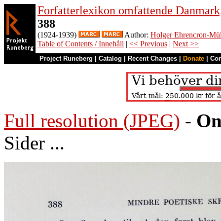
Forfatterlexikon omfattende Danmark,
388
(1924-1939)
Author:
Holger Ehrencron-Mül
Table of Contents / Innehåll
|
<< Previous
|
Next >>
Project Runeberg
|
Catalog
|
Recent Changes
|
Donate
|
Co
Full resolution (JPEG)
-
On
Sider ...