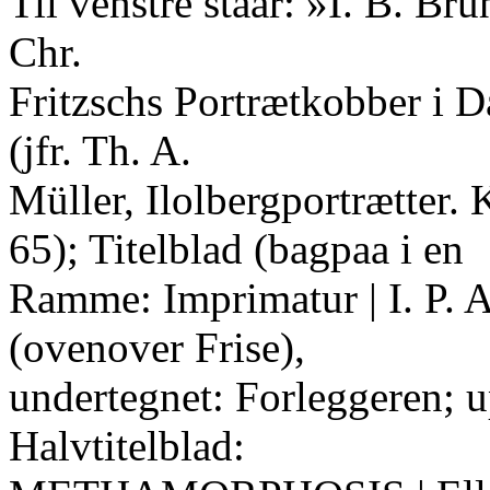
Til venstre staar: »I. B. Br
Chr.
Fritzschs Portrætkobber i D
(jfr. Th. A.
Müller, Ilolbergportrætter.
65); Titelblad (bagpaa i en
Ramme: Imprimatur | I. P.
(ovenover Frise),
undertegnet: Forleggeren; u
Halvtitelblad: