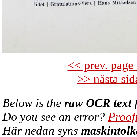
<< prev. page 
>> nästa si
Below is the
raw OCR text
f
Do you see an error?
Proof
Här nedan syns
maskintolk