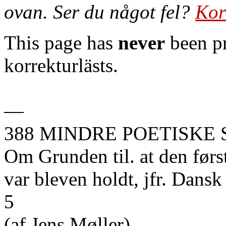
ovan. Ser du något fel?
Kor
This page has
never
been pr
korrekturlästs.
—
388 MINDRE POETISKE 
Om Grunden til. at den først
var bleven holdt, jfr. Dans
5
(af Jens Møller).