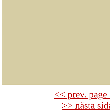
<< prev. page 
>> nästa si