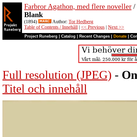
Farbror Agathon, med flere noveller
/
Blank
(1894)
Author:
Tor Hedberg
Table of Contents / Innehåll
|
<< Previous
|
Next >>
Project Runeberg
|
Catalog
|
Recent Changes
|
Donate
|
Co
Full resolution (JPEG)
-
On
Titel och innehåll