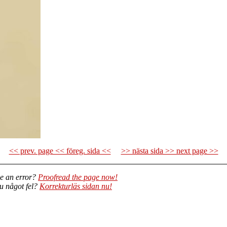
<< prev. page << föreg. sida <<
>> nästa sida >> next page >>
e an error?
Proofread the page now!
du något fel?
Korrekturläs sidan nu!