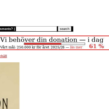
mments?
|
ehåll