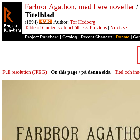
Farbror Agathon, med flere noveller
/
Titelblad
(1894)
Author:
Tor Hedberg
Table of Contents / Innehåll
|
<< Previous
|
Next >>
Project Runeberg
|
Catalog
|
Recent Changes
|
Donate
|
Co
Full resolution (JPEG)
-
On this page / på denna sida
-
Titel och inn