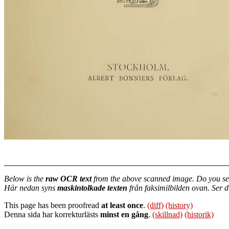
Below is the
raw OCR text
from the above scanned image. Do you se
Här nedan syns
maskintolkade texten
från faksimilbilden ovan. Ser 
This page has been proofread
at least once
.
(diff)
(history)
Denna sida har korrekturlästs
minst en gång
.
(skillnad)
(historik)