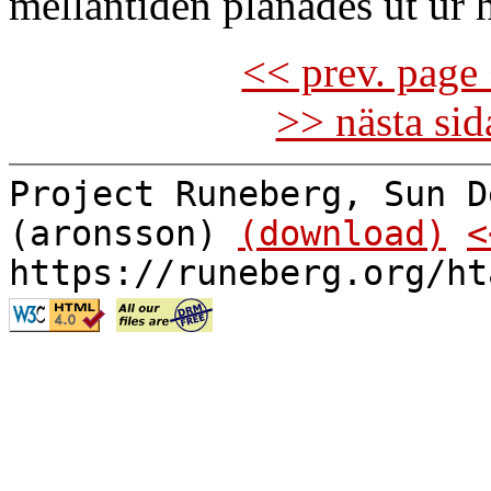
mellantiden plånades ut ur 
<< prev. page 
>> nästa si
Project Runeberg, Sun D
(aronsson)
(download)
<
https://runeberg.org/ht