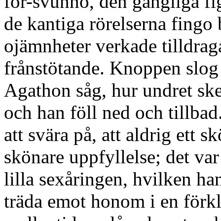
för-svunno, den gängliga fi
de kantiga rörelserna fingo
ojämnheter verkade tilldraga
frånstötande. Knoppen slog 
Agathon såg, hur undret sk
och han föll ned och tillba
att svära på, att aldrig ett s
skönare uppfyllelse; det va
lilla sexåringen, hvilken han
träda emot honom i en förkl