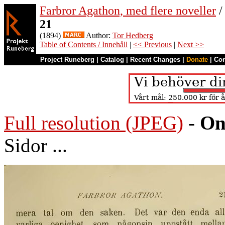
Farbror Agathon, med flere noveller
/
21
(1894)
Author:
Tor Hedberg
Table of Contents / Innehåll
|
<< Previous
|
Next >>
Project Runeberg
|
Catalog
|
Recent Changes
|
Donate
|
Co
Full resolution (JPEG)
-
On
Sidor ...