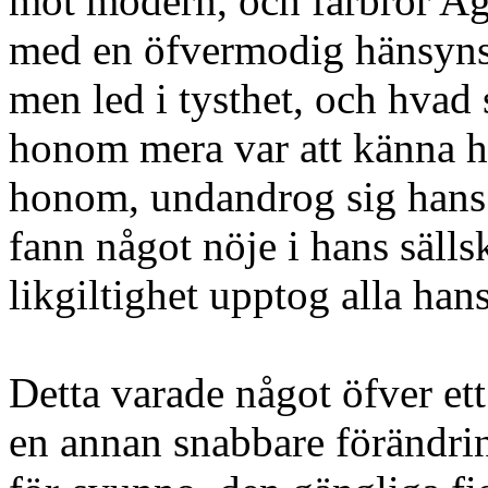
mot modern, och farbror A
med en öfvermodig hänsynsl
men led i tysthet, och hvad
honom mera var att känna h
honom, undandrog sig hans 
fann något nöje i hans säll
likgiltighet upptog alla ha
Detta varade något öfver ett
en annan snabbare förändri