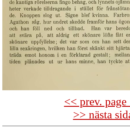
<< prev. page 
>> nästa si