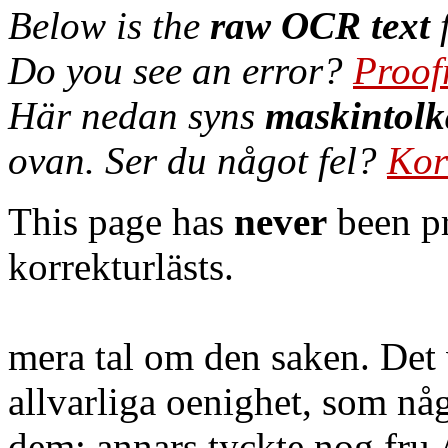
Below is the
raw OCR text
f
Do you see an error?
Proof
Här nedan syns
maskintolk
ovan. Ser du något fel?
Kor
This page has
never
been pr
korrekturlästs.
mera tal om den saken. Det
allvarliga oenighet, som nå
dem; annars tyckte nog fru 