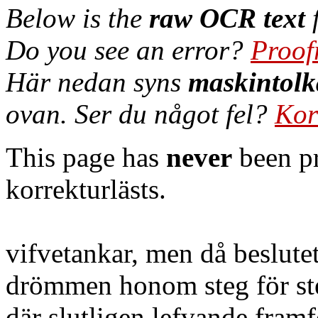
Below is the
raw OCR text
f
Do you see an error?
Proof
Här nedan syns
maskintolk
ovan. Ser du något fel?
Kor
This page has
never
been pr
korrekturlästs.
vifvetankar, men då beslutet
drömmen honom steg för ste
där slutligen lefvande fram