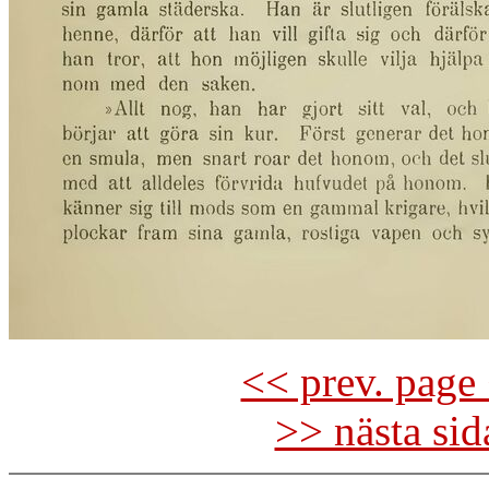
<< prev. page 
>> nästa si