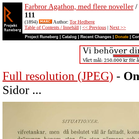
Farbror Agathon, med flere noveller
/
111
(1894)
Author:
Tor Hedberg
Table of Contents / Innehåll
|
<< Previous
|
Next >>
Project Runeberg
|
Catalog
|
Recent Changes
|
Donate
|
Co
Full resolution (JPEG)
-
On
Sidor ...