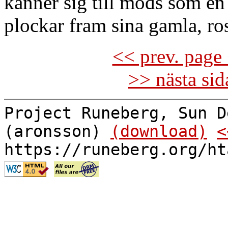
känner sig till mods som en
plockar fram sina gamla, ro
<< prev. page 
>> nästa si
Project Runeberg, Sun D
(aronsson)
(download)
<
https://runeberg.org/ht