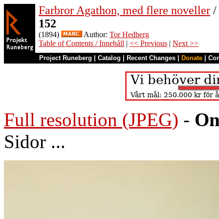
Farbror Agathon, med flere noveller
/
152
(1894)
Author:
Tor Hedberg
Table of Contents / Innehåll
|
<< Previous
|
Next >>
Project Runeberg
|
Catalog
|
Recent Changes
|
Donate
|
Co
Full resolution (JPEG)
-
On
Sidor ...