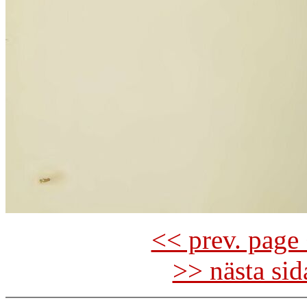
<< prev. page 
>> nästa si