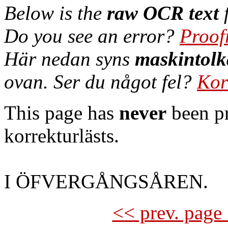
Below is the
raw OCR text
f
Do you see an error?
Proof
Här nedan syns
maskintolk
ovan. Ser du något fel?
Kor
This page has
never
been pr
korrekturlästs.
I ÖFVERGÅNGSÅREN.
<< prev. page 