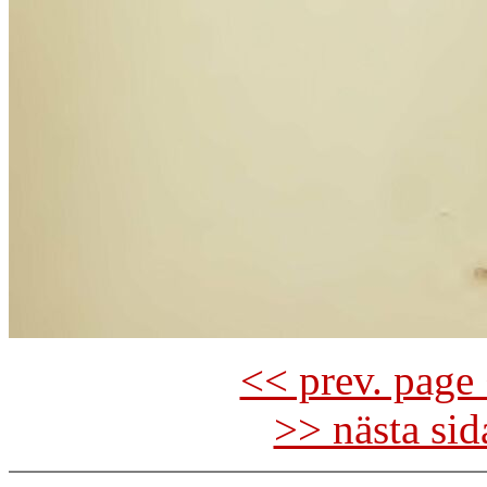
<< prev. page 
>> nästa si