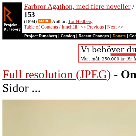
Farbror Agathon, med flere noveller
/
153
(1894)
Author:
Tor Hedberg
Table of Contents / Innehåll
|
<< Previous
|
Next >>
Project Runeberg
|
Catalog
|
Recent Changes
|
Donate
|
Co
Full resolution (JPEG)
-
On
Sidor ...