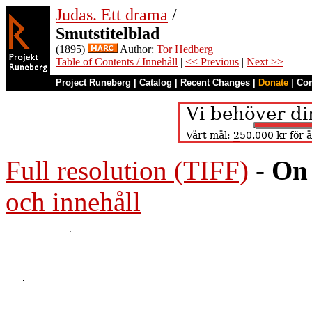
Judas. Ett drama
/
Smutstitelblad
(1895)
Author:
Tor Hedberg
Table of Contents / Innehåll
|
<< Previous
|
Next >>
Project Runeberg
|
Catalog
|
Recent Changes
|
Donate
|
Co
Full resolution (TIFF)
-
On 
och innehåll