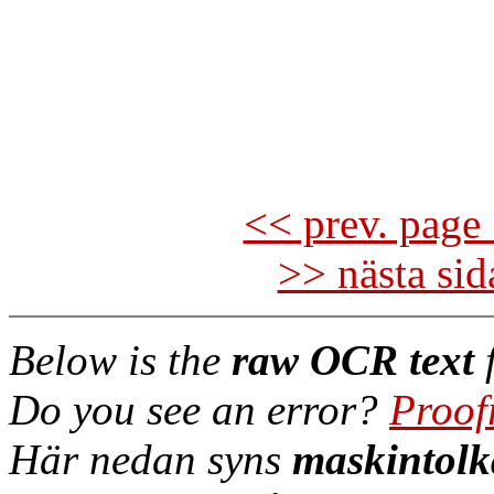
<< prev. page 
>> nästa si
Below is the
raw OCR text
f
Do you see an error?
Proof
Här nedan syns
maskintolk