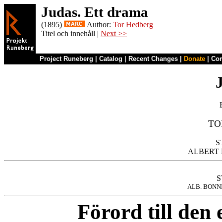
Judas. Ett drama
(1895)
Author:
Tor Hedberg
Titel och innehåll |
Next >>
Project Runeberg
|
Catalog
|
Recent Changes
|
Donate
|
Co
TO
S
ALB. BONN
Förord till den