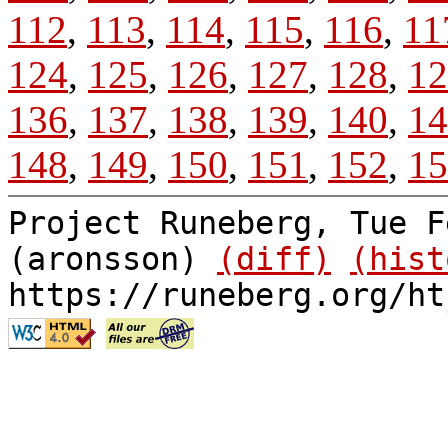
112
,
113
,
114
,
115
,
116
,
11
124
,
125
,
126
,
127
,
128
,
12
136
,
137
,
138
,
139
,
140
,
14
148
,
149
,
150
,
151
,
152
,
15
Project Runeberg, Tue F
(aronsson)
(diff)
(hist
https://runeberg.org/ht