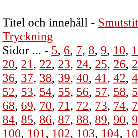
Titel och innehåll
-
Smutstit
Tryckning
Sidor ... -
5
,
6
,
7
,
8
,
9
,
10
,
1
20
,
21
,
22
,
23
,
24
,
25
,
26
,
2
36
,
37
,
38
,
39
,
40
,
41
,
42
,
4
52
,
53
,
54
,
55
,
56
,
57
,
58
,
5
68
,
69
,
70
,
71
,
72
,
73
,
74
,
7
84
,
85
,
86
,
87
,
88
,
89
,
90
,
9
100
,
101
,
102
,
103
,
104
,
10