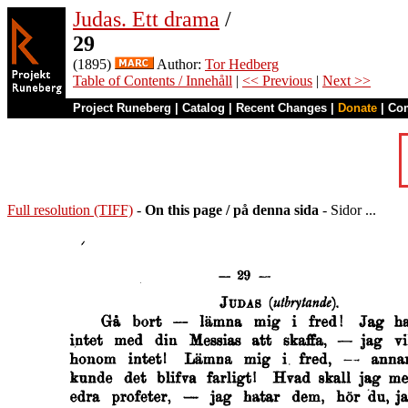
Judas. Ett drama
/
29
(1895)
Author:
Tor Hedberg
Table of Contents / Innehåll
|
<< Previous
|
Next >>
Project Runeberg
|
Catalog
|
Recent Changes
|
Donate
|
Co
Full resolution (TIFF)
-
On this page / på denna sida
- Sidor ...