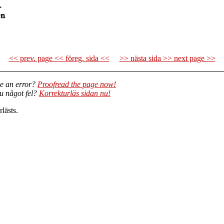
<< prev. page << föreg. sida <<
>> nästa sida >> next page >>
e an error?
Proofread the page now!
du något fel?
Korrekturläs sidan nu!
lästs.