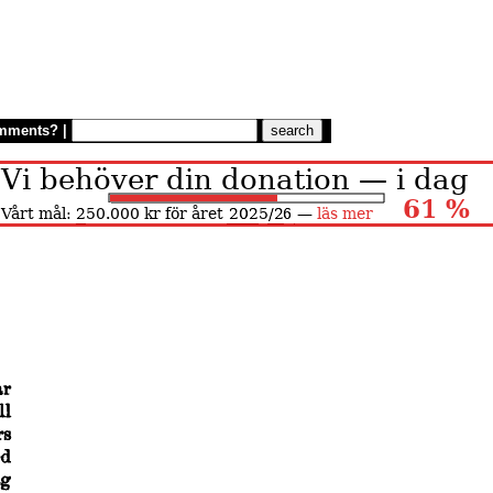
mments?
|