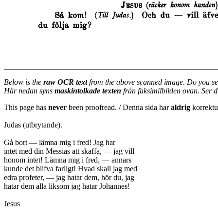
Below is the
raw OCR text
from the above scanned image. Do you se
Här nedan syns
maskintolkade texten
från faksimilbilden ovan. Ser 
This page has
never
been proofread. / Denna sida har
aldrig
korrektur
Judas (utbrytande).
Gå bort — lämna mig i fred! Jag har
intet med din Messias att skaffa, — jag vill
honom intet! Lämna mig i fred, — annars
kunde det blifva farligt! Hvad skall jag med
edra profeter, — jag hatar dem, hör du, jag
hatar dem alla liksom jag hatar Johannes!
Jesus