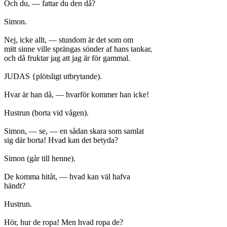
Och du, — fattar du den då?
Simon.
Nej, icke allt, — stundom är det som om
mitt sinne ville sprängas sönder af hans tankar,
och då fruktar jag att jag är för gammal.
JUDAS {plötsligt utbrytande).
Hvar är han då, — hvarför kommer han icke!
Hustrun (borta vid vågen).
Simon, — se, — en sådan skara som samlat
sig där borta! Hvad kan det betyda?
Simon (går till henne).
De komma hitåt, — hvad kan väl hafva
händt?
Hustrun.
Hör, hur de ropa! Men hvad ropa de?