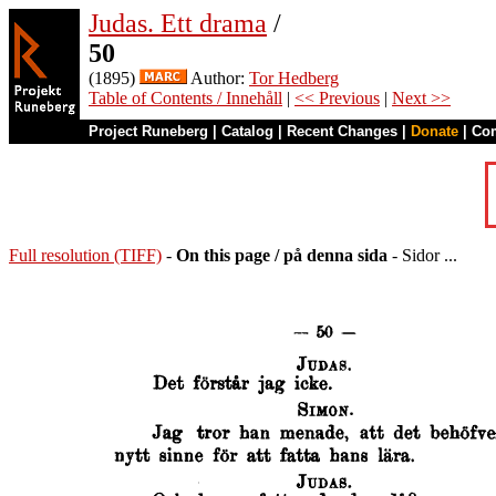
Judas. Ett drama
/
50
(1895)
Author:
Tor Hedberg
Table of Contents / Innehåll
|
<< Previous
|
Next >>
Project Runeberg
|
Catalog
|
Recent Changes
|
Donate
|
Co
Full resolution (TIFF)
-
On this page / på denna sida
- Sidor ...