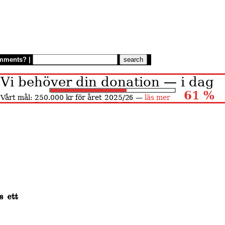
mments?
|