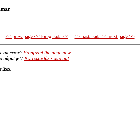
<< prev. page << föreg. sida <<
>> nästa sida >> next page >>
e an error?
Proofread the page now!
du något fel?
Korrekturläs sidan nu!
lästs.