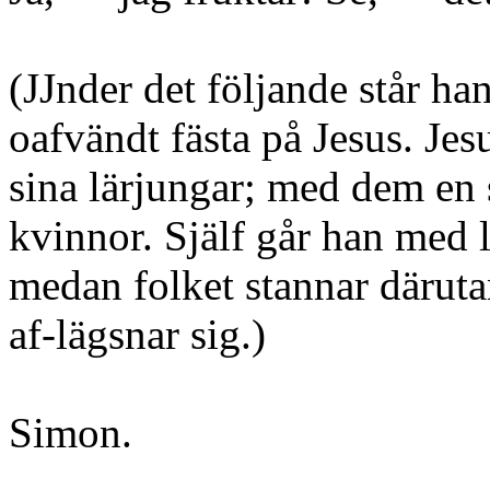
(JJnder det följande står ha
oafvändt fästa på Jesus. Je
sina lärjungar; med dem en 
kvinnor. Själf går han med 
medan folket stannar därut
af-lägsnar sig.)
Simon.