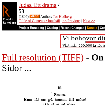
Judas. Ett drama
/
53
(1895)
Author:
Tor Hedberg
Table of Contents / Innehåll
|
<< Previous
|
Next >>
Project Runeberg
|
Catalog
|
Recent Changes
|
Donate
|
Co
Full resolution (TIFF)
-
On 
Sidor ...