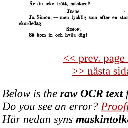
<< prev. page 
>> nästa si
Below is the
raw OCR text
f
Do you see an error?
Proof
Här nedan syns
maskintolk