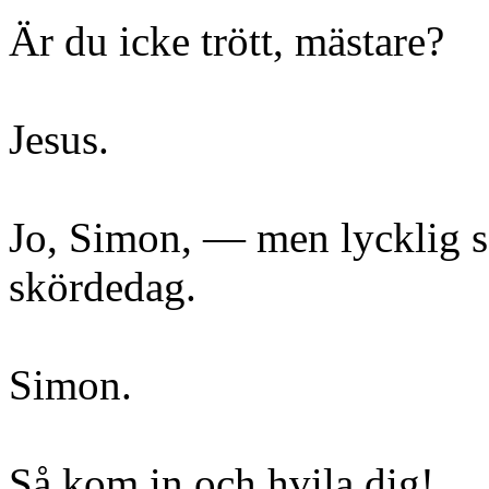
Är du icke trött, mästare?
Jesus.
Jo, Simon, — men lycklig s
skördedag.
Simon.
Så kom in och hvila dig!