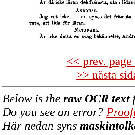
<< prev. page 
>> nästa si
Below is the
raw OCR text
f
Do you see an error?
Proof
Här nedan syns
maskintolk