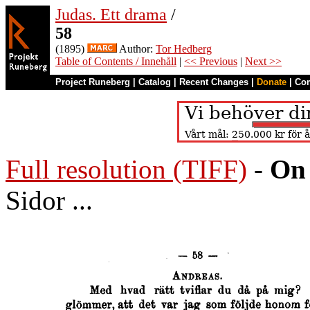
Judas. Ett drama
/
58
(1895)
Author:
Tor Hedberg
Table of Contents / Innehåll
|
<< Previous
|
Next >>
Project Runeberg
|
Catalog
|
Recent Changes
|
Donate
|
Co
Full resolution (TIFF)
-
On 
Sidor ...