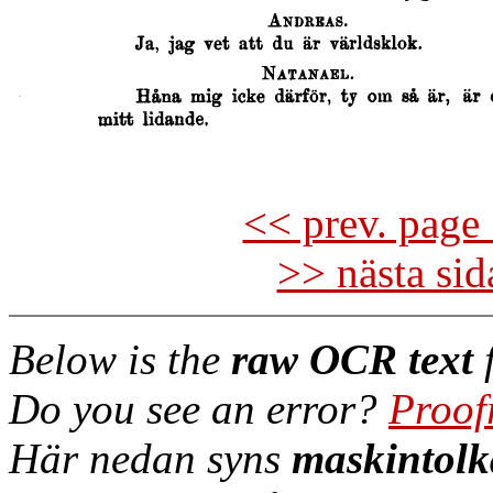
<< prev. page 
>> nästa si
Below is the
raw OCR text
f
Do you see an error?
Proof
Här nedan syns
maskintolk