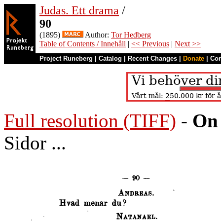
Judas. Ett drama
/
90
(1895)
Author:
Tor Hedberg
Table of Contents / Innehåll
|
<< Previous
|
Next >>
Project Runeberg
|
Catalog
|
Recent Changes
|
Donate
|
Co
Full resolution (TIFF)
-
On 
Sidor ...