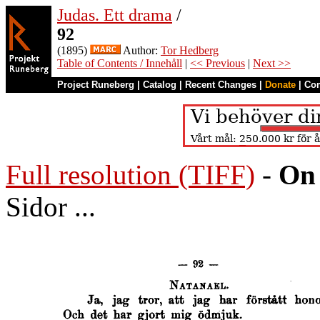
Judas. Ett drama
/
92
(1895)
Author:
Tor Hedberg
Table of Contents / Innehåll
|
<< Previous
|
Next >>
Project Runeberg
|
Catalog
|
Recent Changes
|
Donate
|
Co
Full resolution (TIFF)
-
On 
Sidor ...