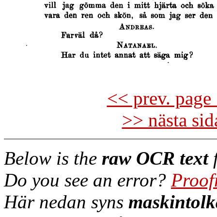
<< prev. page 
>> nästa si
Below is the
raw OCR text
f
Do you see an error?
Proof
Här nedan syns
maskintolk