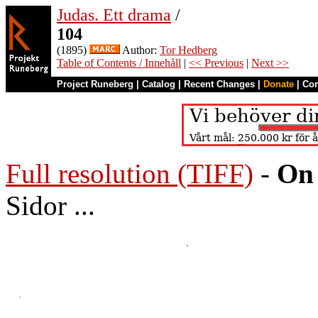
Judas. Ett drama
/
104
(1895)
Author:
Tor Hedberg
Table of Contents / Innehåll
|
<< Previous
|
Next >>
Project Runeberg
|
Catalog
|
Recent Changes
|
Donate
|
Co
Full resolution (TIFF)
-
On 
Sidor ...