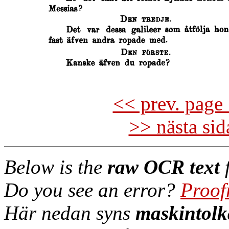
<< prev. page 
>> nästa si
Below is the
raw OCR text
f
Do you see an error?
Proof
Här nedan syns
maskintolk