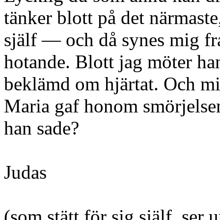
tänker blott på det närmast
själf — och då synes mig f
hotande. Blott jag möter han
beklämd om hjärtat. Och min
Maria gaf honom smörjelse
han sade?
Judas
(som stätt för sig själf, se