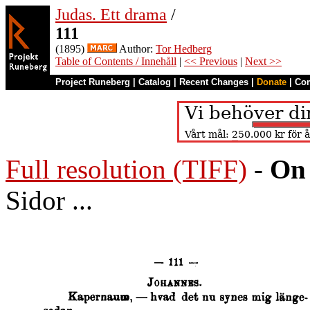
Judas. Ett drama
/
111
(1895)
Author:
Tor Hedberg
Table of Contents / Innehåll
|
<< Previous
|
Next >>
Project Runeberg
|
Catalog
|
Recent Changes
|
Donate
|
Co
Full resolution (TIFF)
-
On 
Sidor ...