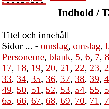
Indhold / T
Titel och innehåll
Sidor ... -
omslag
,
omslag
,
Personerne
,
blank
,
5
,
6
,
7
,
17
,
18
,
19
,
20
,
21
,
22
,
23
,
2
33
,
34
,
35
,
36
,
37
,
38
,
39
,
4
49
,
50
,
51
,
52
,
53
,
54
,
55
,
5
65
,
66
,
67
,
68
,
69
,
70
,
71
,
7