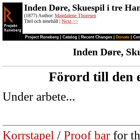
Inden Døre, Skuespil i tre Ha
(1877) Author:
Magdalene Thoresen
Titel och innehåll |
Next >>
Project Runeberg
|
Catalog
|
Recent Changes
|
Donate
|
Co
Inden Døre, Sku
Förord till den
Under arbete...
Korrstapel
/
Proof bar
for t