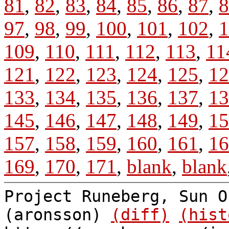
81
,
82
,
83
,
84
,
85
,
86
,
87
,
8
97
,
98
,
99
,
100
,
101
,
102
,
1
109
,
110
,
111
,
112
,
113
,
11
121
,
122
,
123
,
124
,
125
,
12
133
,
134
,
135
,
136
,
137
,
13
145
,
146
,
147
,
148
,
149
,
15
157
,
158
,
159
,
160
,
161
,
16
169
,
170
,
171
,
blank
,
blank
Project Runeberg, Sun O
(aronsson)
(diff)
(hist