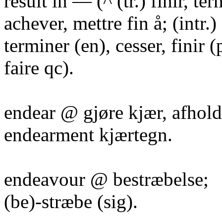
result in — (^ (tr.) finir, ter
achever, mettre fin å; (intr.)
terminer (en), cesser, finir (
faire qc).
endear @ gjøre kjær, afhold
endearment kjærtegn.
endeavour @ bestræbelse;
(be)-stræbe (sig).