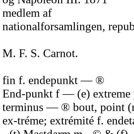
medlem af
nationalforsamlingen, repub
M. F. S. Carnot.
fin f. endepunkt — ®
End-punkt f — (e) extreme 
terminus — ® bout, point 
ex-tréme; extrémité f. ende
- (t) Mastdarm m - © & (f)