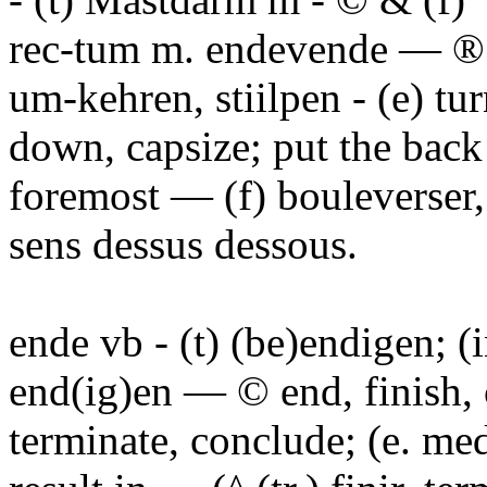
rec-tum m. endevende — ®
um-kehren, stiilpen - (e) tu
down, capsize; put the back
foremost — (f) bouleverser,
sens dessus dessous.
ende vb - (t) (be)endigen; (i
end(ig)en — © end, finish, 
terminate, conclude; (e. me