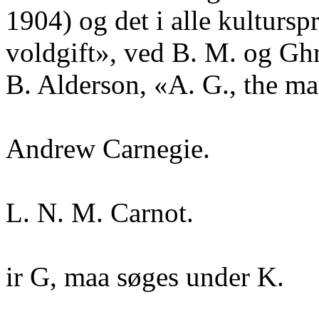
1904) og det i alle kulturs
voldgift», ved B. M. og Ghr.
B. Alderson, «A. G., the m
Andrew Carnegie.
L. N. M. Carnot.
ir G, maa søges under K.