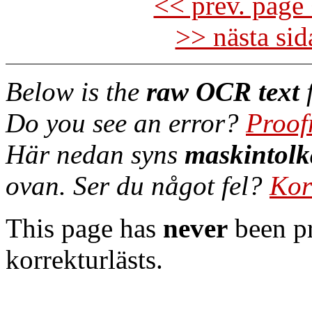
<< prev. page 
>> nästa si
Below is the
raw OCR text
f
Do you see an error?
Proof
Här nedan syns
maskintolk
ovan. Ser du något fel?
Kor
This page has
never
been pr
korrekturlästs.