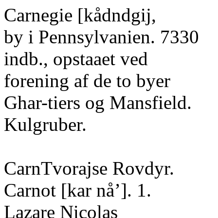
Carnegie [kådndgij,
by i Pennsylvanien. 7330
indb., opstaaet ved
forening af de to byer
Ghar-tiers og Mansfield.
Kulgruber.
CarnTvorajse Rovdyr.
Carnot [kar nå’]. 1.
Lazare Nicolas