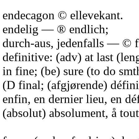
endecagon © ellevekant.
endelig — ® endlich;
durch-aus, jedenfalls — © fi
definitive: (adv) at last (len
in fine; (be) sure (to do sm
(D final; (afgjørende) défini
enfin, en dernier lieu, en déf
(absolut) absolument, å tou