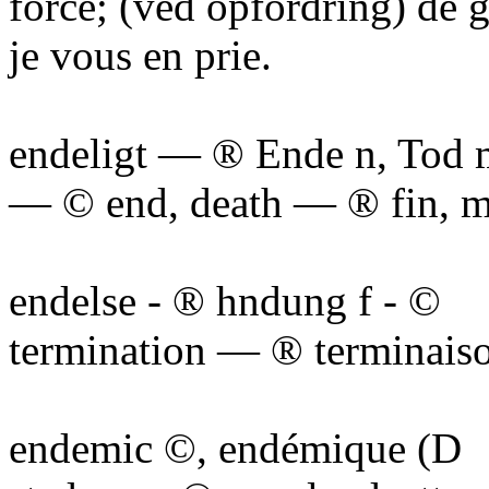
force; (ved opfordring) de 
je vous en prie.
endeligt — ® Ende n, Tod 
— © end, death — ® fin, mo
endelse - ® hndung f - ©
termination — ® terminais
endemic ©, endémique (D