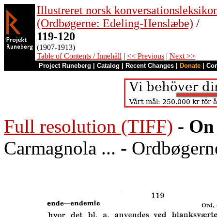
Illustreret norsk konversationsleksiko
(Ordbøgerne: Edeling-Henslæbe)
/
119-120
(1907-1913)
Table of Contents / Innehåll
|
<< Previous
|
Next >>
Project Runeberg
|
Catalog
|
Recent Changes
|
Donate
|
Co
Full resolution (TIFF)
-
On 
Carmagnola ... - Ordbøgerne