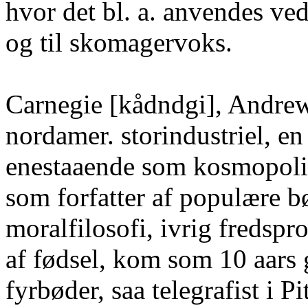
hvor det bl. a. anvendes ve
og til skomagervoks.
Carnegie [kådndgi], Andre
nordamer. storindustriel, e
enestaaende som kosmopolit
som forfatter af populære b
moralfilosofi, ivrig fredspr
af fødsel, kom som 10 aars g
fyrbøder, saa telegrafist i 