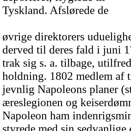
Tyskland. Afslørede de
øvrige direktorers udueligh
derved til deres fald i juni
trak sig s. a. tilbage, utilf
holdning. 1802 medlem af 
jevnlig Napoleons planer (s
æreslegionen og keiserdømm
Napoleon ham indenrigsmini
styrede med sin sedvanlige