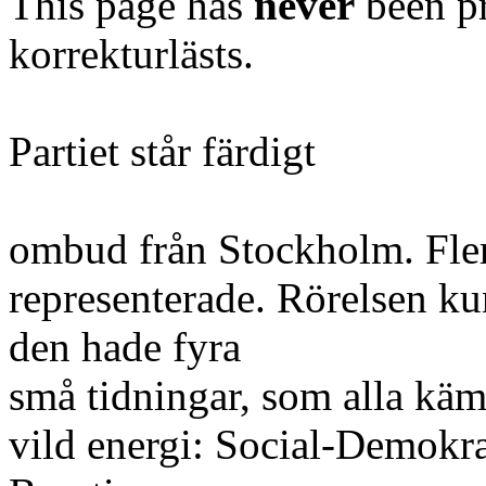
This page has
never
been pr
korrekturlästs.
Partiet står färdigt
ombud från Stockholm. Fler
representerade. Rörelsen ku
den hade fyra
små tidningar, som alla kä
vild energi: Social-Demokr