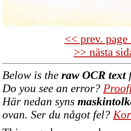
<< prev. page 
>> nästa si
Below is the
raw OCR text
f
Do you see an error?
Proof
Här nedan syns
maskintolk
ovan. Ser du något fel?
Kor