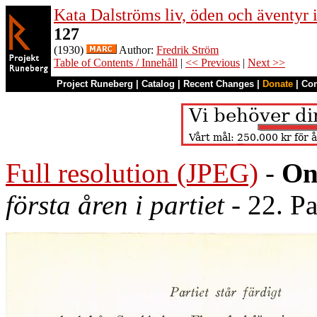
Kata Dalströms liv, öden och äventyr
127
(1930)
Author:
Fredrik Ström
Table of Contents / Innehåll
|
<< Previous
|
Next >>
Project Runeberg
|
Catalog
|
Recent Changes
|
Donate
|
Co
Full resolution (JPEG)
-
On
första åren i partiet
- 22. Par