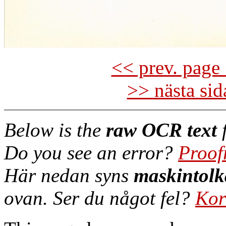
<< prev. page 
>> nästa si
Below is the
raw OCR text
f
Do you see an error?
Proof
Här nedan syns
maskintolk
ovan. Ser du något fel?
Kor