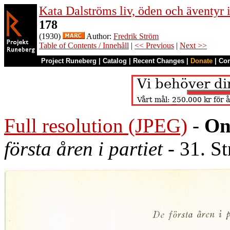
Kata Dalströms liv, öden och äventyr
178
(1930)
Author:
Fredrik Ström
Table of Contents / Innehåll
|
<< Previous
|
Next >>
Project Runeberg
|
Catalog
|
Recent Changes
|
Donate
|
Co
Full resolution (JPEG)
-
On
första åren i partiet
- 31. St