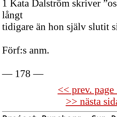
1 Kata Dalström skriver ”os
långt
tidigare än hon själv slutit s
Förf:s anm.
— 178 —
<< prev. page 
>> nästa si