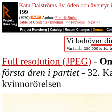
Kata Dalströms liv, öden och äventyr
199
(1930)
Author:
Fredrik Ström
Table of Contents / Innehåll
|
<< Previous
|
Next >>
Project Runeberg
|
Catalog
|
Recent Changes
|
Donate
|
Co
Full resolution (JPEG)
-
On
första åren i partiet
- 32. Ka
kvinnorörelsen