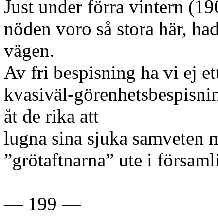
Just under förra vintern (1
nöden voro så stora här, ha
vägen.
Av fri bespisning ha vi ej e
kvasiväl-görenhetsbespisn
åt de rika att
lugna sina sjuka samveten m
”grötaftnarna” ute i försam
— 199 —