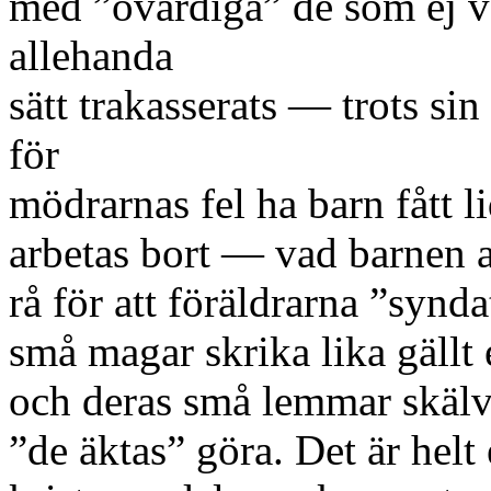
med ”ovärdiga” de som ej va
allehanda
sätt trakasserats — trots si
för
mödrarnas fel ha barn fått l
arbetas bort — vad barnen a
rå för att föräldrarna ”syn
små magar skrika lika gällt
och deras små lemmar skälv
”de äktas” göra. Det är helt 