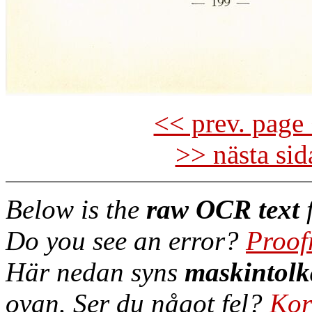
<< prev. page 
>> nästa si
Below is the
raw OCR text
f
Do you see an error?
Proof
Här nedan syns
maskintolk
ovan. Ser du något fel?
Kor